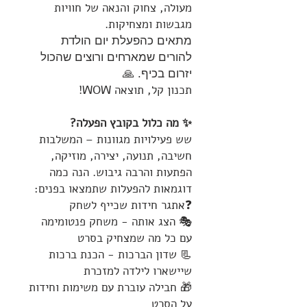
מעולה, צחוק והנאה של חוויות
מגבשות ומצחיקות.
מתאים כהפעלת יום הולדת
להורים שמארחים ורוצים שהכול
יזרום בכיף. 🙏
תכנון קל, תוצאה WOW!
✨ מה כלול בקובץ הפעלה?
שש פעילויות מגוונות – המשלבות
חשיבה, תנועה, יצירה, מוזיקה,
הפתעות והרבה גיבוש. הנה כמה
דוגמאות להפעלות שתמצאו בפנים:
❓אתגר חידות שכייף לשחק
🎭 הצג אותה - משחק פנטומימה
עם כל מה שמצחיק בסרט
📃 שדון הברכות - הכנת ברכות
שיישארו לילדה למזכרת
🎁 חבילה עוברת עם משימות וחידות
על הסרט