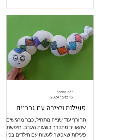
מספיק קל כדי שהילדים יוכלו להתמודד
איתו בעצמם כמעט בלי עזרה. חיפשתי
ומצאתי! אז מה מכינים? פמוט יפיפה המכיל
חול צבעוני. רק ש... זה לא באמת חול. זה
מלח שצבענו אותו עם גיר צבעוני. זה
באמת טריק מדליק שמאפשר לקבל גוונים
צבעוניים וממש בקלות ובלי יותר מדי
לכלוך.
hadas ofir
16 בנוב׳ 2024
פעילות ויצירה עם גרביים
החורף עוד שנייה מתחיל, כבר מרגישים
שהאוויר מתקרר בשעות הערב. חיפשתי
פעילות שאפשר לעשות עם הילדים בכיתה