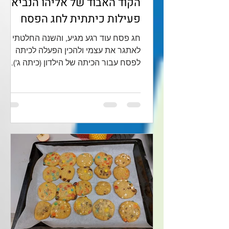
הקוד האבוד של אליהו הנביא -
פעילות כיתתית לחג הפסח
חג פסח עוד רגע מגיע, והשנה החלטתי
לאתגר את עצמי ולהכין הפעלה לכיתה
לפסח עבור הכיתה של הילדון (כיתה ג').
אמיץ מצידי, לא? טוב - זה ילד...