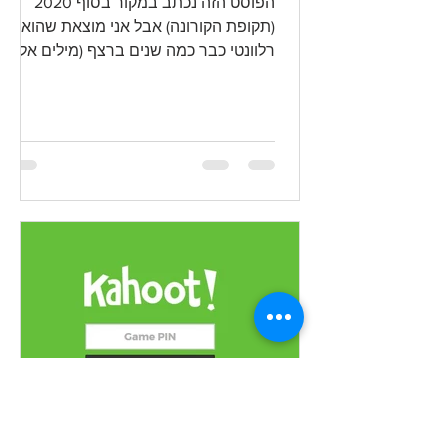
הפוסט הזה נכתב במקור בסוף 2020
(תקופת הקורונה) אבל אני מוצאת שהוא
רלוונטי כבר כמה שנים ברצף (מילים אלו
נכתבות כעת בשנת 2026). ואיך אומרים -
באמת שנה די משוגעת היתה (גם) השנה
הזו. ובפרט לצוותים החינוכיים בבתי הספר.
אם אי פעם היתה לי מחשבה לעבור
לתחום החינוך (ובאמת היתה לי פעם
מחשבה כזו) השנה הזו שכנעה אותי
לחלוטין לוותר על הכיוון הזה. בשנים
האחרונות הכרתי המון אנשים מדהימים
מתחום החינוך, שיוזמים ועושים ונותנים
מעצמם ומשפיעים על המערכת לטובה
מבפנים. ולמדתי שלהיות מורה, ובפרט מו