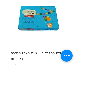
חידות מתגרדות - מיני מארז מסיבת
הח
האותיות
מחיר