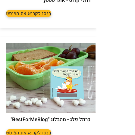
רחלי קרוט - אתר yooo
כנסו לקרוא את הפוסט
כרמל פלג - מהבלוג "BestForMeBlog"
כנסו לקרוא את הפוסט