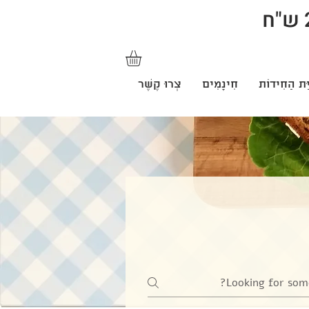
ַּת הַחִידוֹת
חִינָמִים
צְרוּ קֶשֶׁר