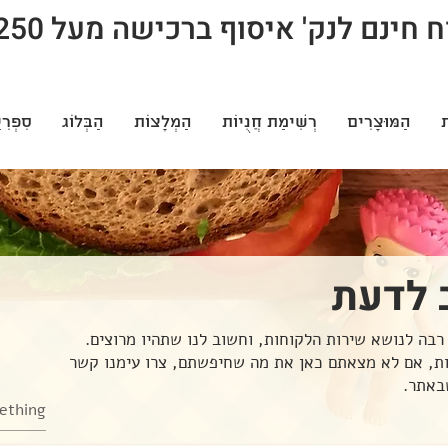
חינם לנק' איסוף ברכישה מעל 250 ש"ח
ת
הַמּוּצָרִים
רְשִׁימַת חֲנֻיוֹת
הַמְלָצוֹת
הַבְּלוֹג
סִפְרִי
 לדעת
רבה לנושא שירות הלקוחות, וחשוב לנו שתהיו מרוצים.
ות, אם לא מצאתם כאן את מה שחיפשתם, צרו עימנו קשר
באתר.