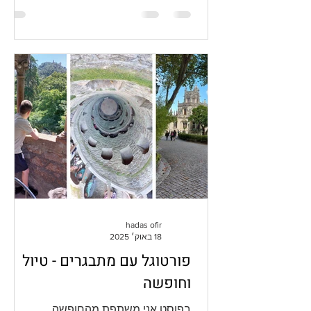
חיפשתי משהו שייתן תוצר מרשים, אבל גם
מספיק קל כדי שהילדים יוכלו להתמודד
איתו בעצמם כמעט בלי עזרה. חיפשתי
ומצאתי! אז מה מכינים? פמוט יפיפה המכיל
חול צבעוני. רק ש... זה לא באמת חול. זה
מלח שצבענו אותו עם גיר צבעוני. זה
באמת טריק מדליק שמאפשר לקבל גוונים
צבעוניים וממש בקלות ובלי יותר מדי
לכלוך.
hadas ofir
18 באוק׳ 2025
פורטוגל עם מתבגרים - טיול
וחופשה
בפוסט אני משתפת מהחופשה