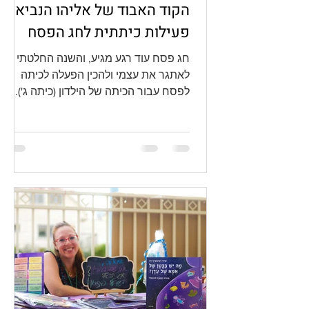
הקוד האבוד של אליהו הנביא -
פעילות כיתתית לחג הפסח
חג פסח עוד רגע מגיע, והשנה החלטתי
לאתגר את עצמי ולהכין הפעלה לכיתה
לפסח עבור הכיתה של הילדון (כיתה ג').
אמיץ מצידי, לא? טוב - זה ילד...