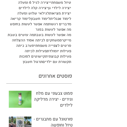
טיול משפחתי
יצירה לגיל 6 ומעלה
יצירה לילדי גן
יצירה קלה לילדים
יצירת מציאות
לגילאי שלוש ומעלה
לימוד אנגלית
לימוד חשבון
לימוד קריאה
מדברים רגשות
מה אפשר לעשות בחופש
מה אפשר לעשות בסגר
מה אפשר לעשות בשבת
מה עושים בשבת
מייקרס
משחקים לכיתה א
סוד ההצלחה
סרטים לצפייה משפחתית
ערב כיתה
פעילות יומולדת
פעילות לכיתה
פעילות קבוצתית
קישוטים לסוכות
תקשורת עם ילדים
תרגול חשבון
פוסטים אחרונים
פמוט צבעוני עם מלח
וגירים - יצירה מדליקה
לילדים
פורטוגל עם מתבגרים -
טיול וחופשה