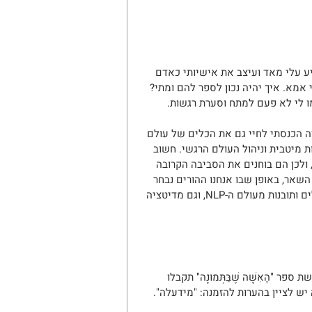
היה אירוע קשה שהשפיע עלי מאד ועיצב את אישיותי כאדם 
אמא. איך יהיה נכון לספר להם ומתי? 
מו לי לא פעם למתח וסערת רגשות. 
 הכנסתי לחיי גם את הכלים של עולם 
 ליצירת מציאות מיטבית וניהול העולם הרגשי. חשוב 
, ולכן הם בוחנים את הסביבה הקרובה 
אר, באופן שבו אנחנו ההורים נבחר 
להעביר להם את הדברים. זו אחת הסיבות שבחרתי להוסיף לספר כלים ותובנות מעולם ה-NLP, וגם מדיטציה 
"הָאִשָּׁה שֶׁבַּתְּמוּנָה" תקבלו 
ת זה יש לציין בהערות להזמנה: "מידעלה".