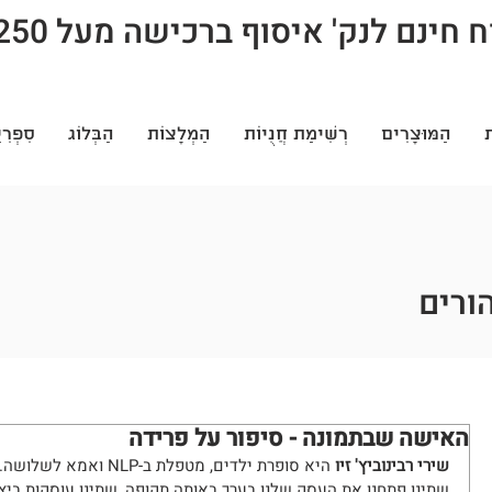
חינם לנק' איסוף ברכישה מעל 250 ש"ח
ת
הַמּוּצָרִים
רְשִׁימַת חֲנֻיוֹת
הַמְלָצוֹת
הַבְּלוֹג
סִפְרִי
הורים
האישה שבתמונה - סיפור על פרידה
שירי רבינוביץ' זיו
 היא סופרת ילדים, מטפלת ב-NLP ואמא לשלושה. 
שתינו פתחנו את העסק שלנו בערך באותה תקופה, שתינו עוסקות ביציר