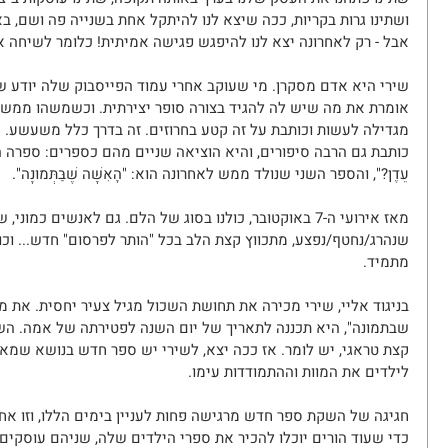
ושתינו גרות בקריות, ככה שיצא לנו להיתקל אחת בשנייה פה ושם, ב
אבל - רק לאחרונה יצא לנו להיפגש פגישה אמיתית! כלומר לשיחה א
שירי היא אדם מסקרן. מי שעוקב אחרי עמוד הפייסבוק שלה יודע שי
אומרת את מה שיש לה להגיד בצורה סופר יצירתית. וכשמשהו ממש (
מגדילה לעשות וכותבת על זה קטע בחרוזים. זה בדרך כלל משעשע. א
כותבת גם הרבה סיפורים, והיא הוציאה שניים מהם כספרים: ספרה הראשון הו
עֵדֶן?", והספר השני שנולד ממש לאחרונה הוא: "הָאִשָּׁה שֶׁבַּתְּמוּנָה".
מאז אירועי ה-7 באוקטובר, כולנו בסוג של הלם. גם לאנשים כ
שנהרג/נחטף/נפצע, מתכווץ קצת הלב בכל "הותר לפרסום" חדש... וכו
מתמיד.
בניגוד אליי, שירי מכירה את תחושת השכול מגיל צעיר יחסית. את
שבתמונה", היא תכננה לתאריך של יום השנה לפטירתה של אמה. השנ
קצת טראגי, יש לומר. אז ככה יצא, לשירי יש ספר חדש בנושא שמאד 
לילדים את המוות וההתמודדות עימו.
חגיגה של השקת ספר חדש מרגישה פחות לעניין בימים הללו, וזו אח
כדי שעוד הורים יוכלו להכיר את ספרי הילדים שלה, שניהם עוסקי