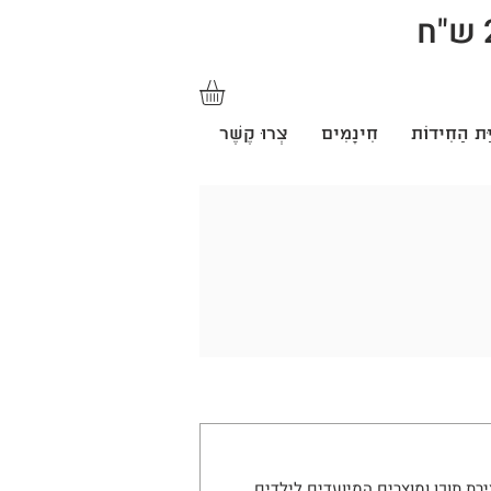
ַּת הַחִידוֹת
חִינָמִים
צְרוּ קֶשֶׁר
ת תוכן ומוצרים המיועדים לילדים, 