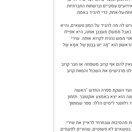
אירועים עסקיים וברשתות החברתיות. 
חת-על-אחת, כדי להכיר באמת.
ש לה מה להגיד על המון נושאים, והיא 
אבל ממש!) מעצבן אותה, היא אפילו 
ני ממש נהנית לקרוא אותה. שירי 
א "מָה יֵשׁ בַּבֶּטֶן שֶׁל אִמָּא שֶׁל 
מוני, שאין להם אף קרוב משפחה או חבר קרוב 
לנו מרגישים את השכול והמוות קרוב 
 מועד השקת ספרה החדש "האשה 
ה הוא יצא באמצע אוקטובר. תזמון 
רלוונטי לימים הללו: ספר שמתווך 
ת מהסיבות שבחרתי לראיין את שירי: 
ם בנושאים לא פשוטים, שהורים לפעמים 