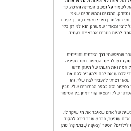
 מול אמת לא נעימה ולהנגיש אותה 
את לשמור על נפשם העדינה והרכה
. כך 
 ומזוקק. התכנים והמשחקים שאני 
י בעל תוכן חיובי ומעצים, ובכך לעודד 
ל ליבי ומאודי שמשחק הוא לא רק כלי 
אותם להיות בוגרים אחראיים בעתיד.
אחר שחיפשתי דרך יצירתית וחווייתית 
וק חדש לחיינו. הסיפור כתוב מעיניה 
של אמה ואת הגעתו של תינוק חדש 
 לכבוש את לבם ולהעביר להם את 
שאני רציתי להעביר לבת שלי. זהו 
 בסיפור הזה כספר הביכורים שלי, מבין 
י שלי, וימצאו קווי דמיון בין הסיפור 
רגשית של אדם שאיבד את מי שיקר לו. 
ת אדם שנפטר, חבר שעובר דירה למקום 
? הספר "הָאִשָּׁה שֶׁבַּתְּמוּנָה" נותן 