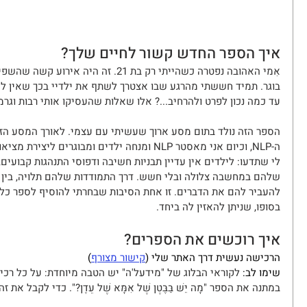
איך הספר החדש קשור לחיים שלך?
אִמי האהובה נפטרה כשהייתי רק בת 21. זה 
בוגר. תמיד חששתי מהרגע שבו אצטרך לשתף את ילדיי בכך שאין לי 
עד כמה נכון לפרט ולהרחיב...? אלו שאלות שהעסיקו אותי רבות וגר
הספר הזה נולד בתום מסע ארוך שעשיתי עם עצמי. לאורך המסע הזה
ה-NLP, וכיום אני מאסטר NLP ומנחה ילדים ומבוגרים
לי שתדעו: לילדים אין עדיין תבניות חשיבה ודפוסי התנהגות קבועים
שלהם במחשבה צלולה ובלי חשש. דרך התמודדות שלהם תלויה, בין הש
בסופו, שניתן להאזין לה ביחד.
איך רוכשים את הספרים?
הרכישה נעשית דרך האתר שלי (
קישור מצורף
)
שימו לב: 
לקוראי הבלוג של "מידעל'ה" יש הטבה מיוחדת: על כל רכישת ספר 
במתנה את הספר "מָה יֵשׁ בַּבֶּטֶן שֶׁל אִמָּא שֶׁל עֵדֶן?". כדי לקבל א