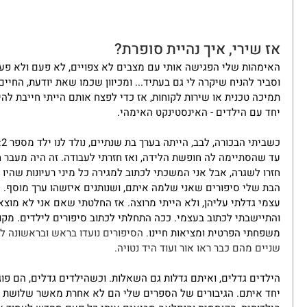
אז שירי, איך נהיית סופרת?
האימהות שלי הפגישה אותי עם מצבים לא צפויים, לא פעם ולא פעמיי
וסביר להניח שיקרה לי גם בעתיד... ומכיוון שכמו שאת יודעת, החיי
תמיכה טכנית או שירות לקוחות, אז כדי לפצח אותם הייתי חייבת לה
יחד עם הילדים - האינסטינקט האימהי.
כ
עד שהסתיימה לה חופשת הלידה, ואז חזרתי לעבודה. זה היה מעבר חד
חזרו לשגרה, אבל אני המשכתי לכתוב למגירה כל מיני רעיונות שהיו 
הבת שלי סיפורים שאני שלמה איתם, ושנותנים איזשהו ערך מוסף. 
עצמי גדלתי עליהן, ולא הייתי מרוצה. אז החלטתי שאם אני לא מוצא
והתיישבתי לכתוב בעצמי. ככה התחלתי לכתוב סיפורים לילדים. מק
משפחתי הפרטית ומציאות חיינו
. הסיפורים נועדו בראש ובראשונה ל
שניים מהם כבר ראו אור ועוד היד נטויה.
הילדים גדלים, ואיתם גדלות גם השאלות. וכשהילדים גדלים, הם פו
יחד איתם. הגיבורים של הספרים שלי הם לא אחרת מאשר שלושת יל