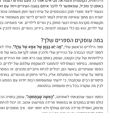
הילדותית, הקוסמית והנפלאה מביאים אותי כל פעם מחדש לעמוד אל
באופן רך ומכיל, שמאפשר לי לדבר איתם בגובה העיניים ויחד עם ז
הגעתי ליצור מוצרי תוכן המבוססים על שיח רגשי וזמן משפחה טהור
יוצרת הם מתוך שאיפה פנימית לעזור להורים לייצר זמן משפחתי איכות
תקשורת מקרבת ושיח רגשי מחזק בין הורים לילדים. אני מאמינה בכ
של ילדים, הוא גם כלי העצמה להורות. בידינו, ההורים, הכוח להכין 
במה עוסקים הספרים שלך?
ספר הילדים הראשון שלי, 
"מָה יֵשׁ בַּבֶּטֶן שֶׁל אִמָּא שֶׁל עֵדֶן?"
, נולד ל
לספר לבתי הבכורה על ההיריון שלי ולהכין אותה לקראת בואו של תינ
הילדותיות של עדן הקטנה, ועוסק באופן שבו היא חווה את ההיריון 
למשפחה. בסיפור השתדלתי להתחבר להשקפת עולמם של ילדים, כדי
המסר ששינויים, באשר הם, יכולים להיות חיוביים ומהנים. זה המסר 
סיפור על שינוי ועל ההסתגלות אליו, בליווי חיזוקים מההורים. בחרתי
סיפורים רבים שכתבתי, כי ידעתי שמשפחות רבות יזדהו עם המסע הפרט
לבין מה שקורה בכל בית ומשפחה בהתהוות.
הספר השני שהוצאתי לאחרונה, 
"הָאִשָּׁה שֶׁבַּתְּמוּנָה"
, עוסק בחוויה ה
כולנו חווים במוקדם או במאוחר פרידה ממישהו אהוב: זה יכול להיו
מרוחק, ואפילו פרידה מהיום שחלף ולא יחזור יותר. איך מתווכים זאת לילדים