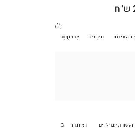
ַּת הַחִידוֹת
חִינָמִים
צְרוּ קֶשֶׁר
תקשורת עם ילדים
ראיונות