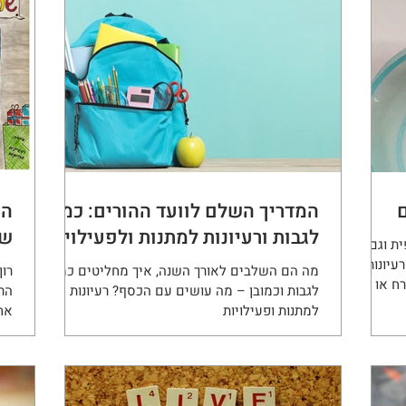
ם
המדריך השלם לוועד ההורים: כמה
המ
לגבות ורעיונות למתנות ולפעילויות
שמ
ת וגם
עיונות
מה הם השלבים לאורך השנה, איך מחליטים כמה
רון
ח או
לגבות וכמובן – מה עושים עם הכסף? רעיונות
למתנות ופעילויות
אחר
לרא