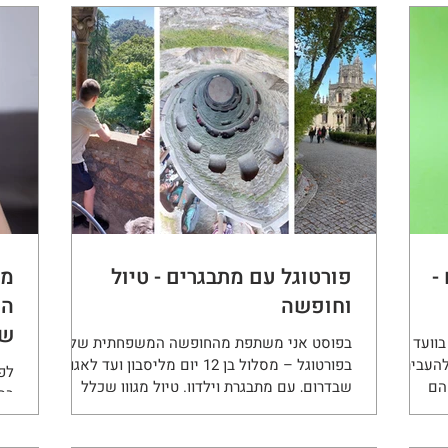
דים
להיות בוועד ההורים
-
פורטוגל עם מתבגרים - טיול
מה
וחופשה
הו
שמ
 בוועד של
בפוסט אני משתפת מהחופשה המשפחתית שלנו
להעביר
בפורטוגל – מסלול בן 12 יום מליסבון ועד לאגוש
לפ
הם
שבדרום, עם מתבגרת וילדון. טיול מגוון שכלל
בה
 אז זה ממש Win-Win. השנה מדובר
ערים, חופים, מערות, פארקי מים ונופים מדהימים,
עוש
וצר
עם טיפים מעשיים למשפחות שמתכננות טיול
רוב