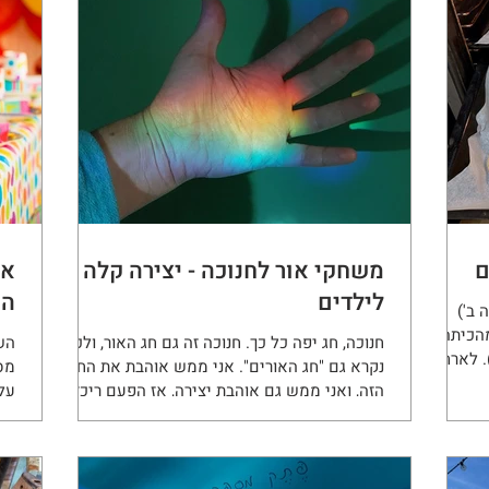
ם
משחקי אור לחנוכה - יצירה קלה
אי
לילדים
הו
 ב')
הכיתה
חנוכה, חג יפה כל כך. חנוכה זה גם חג האור, ולכן
הש
. לארח
נקרא גם "חג האורים". אני ממש אוהבת את החג
מס
הזה, ואני ממש גם אוהבת יצירה, אז הפעם ריכזתי
על
כמה...
לע