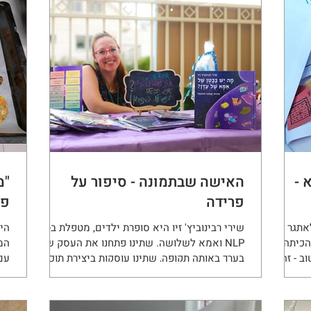
 -
האישה שבתמונה - סיפור על
"מ
פרידה
פע
לאתגר את
שירי רבינוביץ' זיו היא סופרת ילדים, מטפלת ב-
הימ
הכיתה
NLP ואמא לשלושה. שתינו פתחנו את העסק שלנו
המ
ב - זה
בערך באותה תקופה, שתינו עוסקות ביצירת תוכן
עם
ומוצרים...
במי