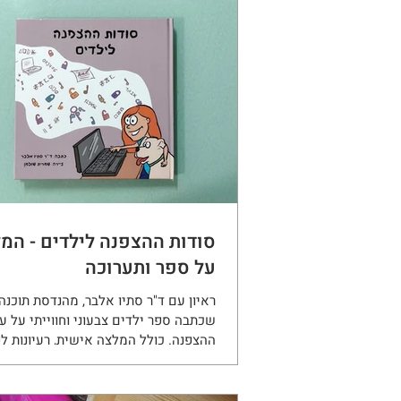
מרשים, אבל גם מספיק קל כדי שהילדים
להתמודד איתו בעצמם כמעט בלי עז
ומצאתי! אז מה מכינים? פמוט יפיפה המ
צבעוני. רק ש... זה לא באמת חול. זה מל
אותו עם גיר צבעוני. זה באמת טריק מדל
שמאפשר לקבל גוונים צבעוניים וממש ב
ובלי יותר מדי לכלוך.
סודות ההצפנה לילדים - המ
על ספר ותערוכה
ראיון עם ד"ר סתיו אלבר, מהנדסת תוכנה
שכתבה ספר ילדים צבעוני וחווייתי על ע
ההצפנה. כולל המלצה אישית, רעיונות ל
משפחתית וקישור מפתיע לתערוכה במד