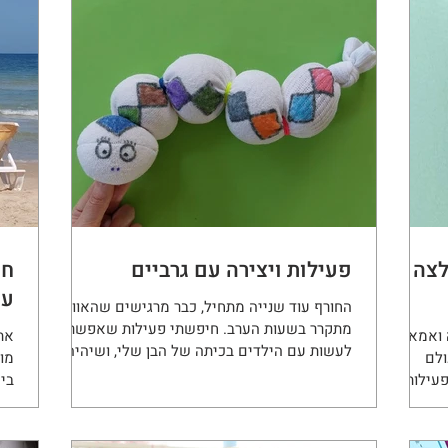
 יוכלו
דומה.
רה. חיפשתי
כיל חול
ח שצבענו
יק
קלות
לצה
פעילות ויצירה עם גרביים
חו
עם
החורף עוד שנייה מתחיל, כבר מרגישים שהאוויר
מתקרר בשעות הערב. חיפשתי פעילות שאפשר
 ואמא,
את
לעשות עם הילדים בכיתה של הבן שלי, ושיהיה
ולם
מוש
לה ניחוח חורפי....
פעילות
ביח
עטק.
וני