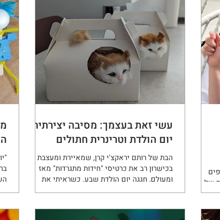
עשי זאת בעצמך: מסיבה יצירתית
מק
יום הולדת וטרינרית חתולים
המ
הבת של רותם יראקצ'י קרן, שמאיירת ומעצבת
"י
בכישרון רב את כרטיסי "חידות מתגרדות" מאז
ברח
פים
ומעולם, חגגה יום הולדת שבע. כשראיתי את
העי
ת של
התמונות של המסיבה...
דבר