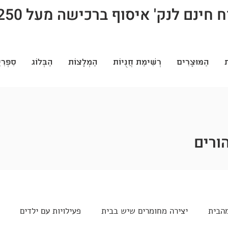
חינם לנק' איסוף ברכישה מעל 250 ש"ח
ת
הַמּוּצָרִים
רְשִׁימַת חֲנֻיוֹת
הַמְלָצוֹת
הַבְּלוֹג
סִפְרִי
הורים
מהבית
יצירה מחומרים שיש בבית
פעילויות עם ילדים