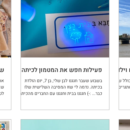
וילדון
פעילות חפש את המטמון לכיתה א'
שב
ולל שני
בשבוע שעבר חגגנו לבן שלי, בן 7, יום הולדת
אח
תגרים,
בכיתה. נדמה לי שזו המסיבה השלישית שלו
שא
כבר... :-) חגגנו בבית וחגגנו עם החברים מהכיתה ב-
לט
ijump...
והק