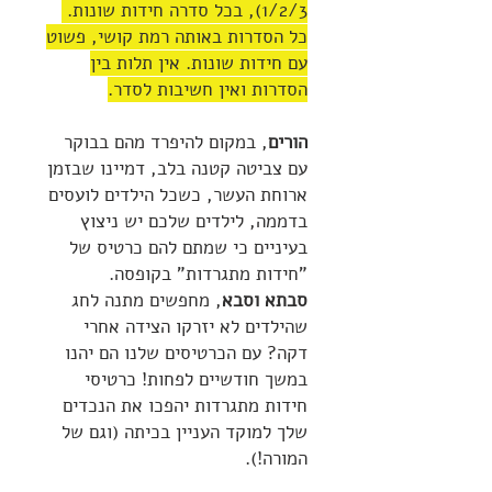
1/2/3), בכל סדרה חידות שונות.
כל הסדרות באותה רמת קושי, פשוט
עם חידות שונות. אין תלות בין
הסדרות ואין חשיבות לסדר.
הורים
, במקום להיפרד מהם בבוקר
עם צביטה קטנה בלב, דמיינו שבזמן
ארוחת העשר, כשכל הילדים לועסים
בדממה, לילדים שלכם יש ניצוץ
בעיניים כי שמתם להם כרטיס של
"חידות מתגרדות" בקופסה.
סבתא וסבא
, מחפשים מתנה לחג
שהילדים לא יזרקו הצידה אחרי
דקה? עם הכרטיסים שלנו הם יהנו
במשך חודשיים לפחות! כרטיסי
חידות מתגרדות יהפכו את הנכדים
שלך למוקד העניין בכיתה (וגם של
המורה!).