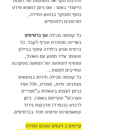
ולהינות מקריאה משותפת של העמוד
הייעודי באתר: שם ניתן למצוא מידע
נוסף ומנוקד בנושא החידה,
וסרטונים רלוונטיים.
כל קופסה מכילה
50 כרטיסים
באריזה מהודרת שכיף לקבל. כל
כרטיס מגיע כיחידה עטוף בניילון
ששומר עליו ממגע עם האוכל,
ומוסיף לתחושה של הפתעה מסקרנת
שחייבים לפתוח...
כל קופסה מכילה חידות בנושאים
מגוונים: חיות, ספורט, חלל ועוד
(ניתן לצפות בשאלות ב"ספריית
הערכים" שקיימת באתר). ניתן
לרכוש (בנפרד) מדבקות גירוד
שמאפשרות שימוש חוזר בכרטיסים.
קיימים 3 דגמים שונים (סדרה