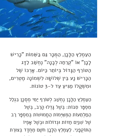
הַעַמְלֵץ הַלָּבָן, הַמֻּכָּר גַּם בַּשֵּׁמוֹת "כָּרִישׁ
לָבָן" אוֹ "קְרֵחַה לְבָנָה" נֶחְשַׁב לַדָּג
הַטּוֹרֵף הַגָּדוֹל בְּיוֹתֵר כַּיּוֹם. אָרְכּוֹ שֶׁל
הַכָּרִישׁ נָע בֵּין שְׁלוֹשָׁה לִשְׁמוֹנָה מֶטְרִים,
וּמִשְׁקָלוֹ מַגִּיעַ עַד ל-3 טוֹנוֹת.
הַעַמְלֵץ הַלָּבָן נֶחְשַׁב לְטּוֹרֵף יַּמִּי מְסֻכָּן בִּגְלַל
מִסְפָּר סִבּוֹת: בְּשֶׁל גָּדְלוּ הָרַב, בְּשֶׁל
הַמַלְתֵעוֹת הַמְּאַיְּמוֹת הַחָמוּשׁוֹת בְּמִסְפָּר רַב
שֶׁל שִׁנַּיִם חַדּוֹת וּגְדוֹלוֹת וּבְשֶׁל אָפְיוֹ
הַתּוֹקְפָנִי. לַעַמְלֵץ הַלָּבָן חֹטֶם מְחֻדָּד בְּצוּרַת