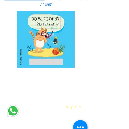
העשר"
.
| צרו קשר
הדס אופיר
רח' מוטה גור 6 קריית מוצקין