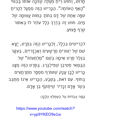
חָרוּט, וְחוּשׁ רֵיחַ מְעֻלֶּה שֶׁזִּכָּה אוֹתוֹ בַּכִּנּוּי
"הָאַף הַשּׂוֹחֶה". הַכָּרִישׁ הַזֶּה מְסֻגָּל לְהָרִיחַ
טִפָּה אַחַת שֶׁל דָּם בְּתוֹךְ כַּמּוּת עֲצוּמָה שֶׁל
מַיִם. חוּשׁ זֶה בְּדֶרֶךְ כְּלָל עוֹזֵר לוֹ בְּאִתּוּר
טֶרֶף פָּצוּעַ.
לִכְרִישִׁים בִּכְלָל, וְלַכָּרִישׁ הַזֶּה בִּפְרָט, יָצָא
שֵׁם שֶׁל יְצוּרִים מְרֻשָׁעִים וְאַכְזָרִיִּים, בְּעִקָּר
בִּגְלַל סֶרֶט אֵימָה בְּשֵׁם "מַלְתֵעוֹת" שֶׁל
הַבַּמַּאי סְטִיבֵן שְׁפִּילְבֶּרְג. בַּסֶּרֶט הַזֶּה מֻצָּג
כָּרִישׁ לָבָן עֲנָק שֶׁטּוֹרֵף מִסְפָּר מִתְרַחֲצִים
בְּחוֹף. עִם זֹאת, בַּטֶּבַע, הַכָּרִישׁ אֵינוֹ מְחַבֵּב
בְּשַׂר אָדָם וְנָדִיר שֶׁיִּתְקֹף בֵּן אָדָם.
כַּמָּה עֻבְדּוֹת עַל הַעַמְלֵץ הַלָּבָן:
https://www.youtube.com/watch?
v=yp9YKEO9e1w