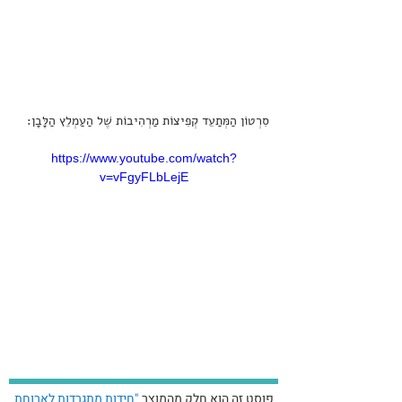
סִרְטוֹן הַמְּתַעֵד קְפִיצוֹת מַרְהִיבוֹת שֶׁל הַעַמְלֵץ הַלָּבָן:
https://www.youtube.com/watch?
v=vFgyFLbLejE
פוסט זה הוא חלק מהמוצר
"חידות מתגרדות לארוחת