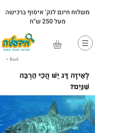
משלוח חינם לנק' איסוף ברכישה
מעל 250 ש"ח
< Back
לְאֵיזֶה דָּג יֵשׁ הֲכִי הַרְבֵּה
שִׁנַּיִם?