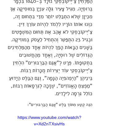
הַמַּלְחִין צַ'יְיקוֹבְסְקִי נוֹלָד בְּ-1840 בִּכְפָר
בְּרוּסְיָה. מִגִּיל צָעִיר גִּלָּה עִנְיָן בְּמוּסִיקָה אַךְ
מִכֵּיוָן שֶׁלֹּא הִתְבַּלֵּט יוֹתֵר מִדַּי בִּתְחוּם זֶה,
כִּוְּנוּ אוֹתוֹ הוֹרָיו לִלְמֹד לִהְיוֹת עוֹרֵךְ דִּין.
צַ'יְיקוֹבְסְקִי לֹא אָהַב אֶת תְּחוּם הַמִּשְׁפָּטִים
וּבְגִיל 23 הִתְפַּטֵּר וְהִתְחִיל לַעֲסֹק בְּמוּזִיקָה.
בַּשָּׁנִים הַבָּאוֹת הָפַךְ לִהְיוֹת אֶחָד מֵהַמַּלְחִינִים
הַגְּדוֹלִים שֶׁל רוּסְיָה, וְאֶחָד מֵהַחֲשׁוּבִים
בִּתְקוּפָתוֹ. פְּרָט לְ"אֲגַם הַבַּרְבּוּרִים" הִלְחִין
צַ'יְיקוֹבְסְקִי עוֹד יְצִירוֹת מֻכָּרוֹת רַבּוֹת.
בֵּינֵיהֶן "הַיְפֵהפִיַה הַנָּמָה", וְגַם הַבַּלֶּט הַיָּדוּעַ
"מַפְצֵחַ הָאֱגוֹזִים", שֶׁזָּכָה לְגִרְסָאוֹת רַבּוֹת,
כּוֹלֵל גִּרְסָה לִילָדִים.
הִנֵּה קֶטַע מִתּוֹךְ בַּלֶּט "אֲגַם הַבַּרְבּוּרִים":
https://www.youtube.com/watch?
v=Xd2nTXsivHs