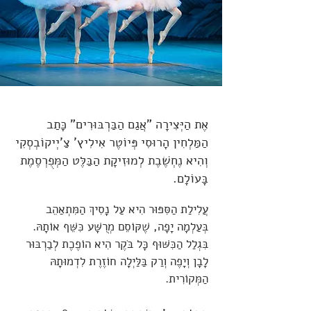
אֶת הַיְּצִירָה "אֲגַם הַבַּרְבּוּרִים" כָּתַב
הַמַּלְחִין הָרוּסִי פְּיוֹטֶר אִילִיץ' צַ'יְיקוֹבְסְקִי
וְהִיא נֶחְשֶׁבֶת לְמוּזִיקָת הַבַּלֶּט הַמְּפֻרְסֶמֶת
בָּעוֹלָם.
עֲלִילַת הַסִּפּוּר הִיא עַל נָסִיךְ הַמִּתְאַהֵב
בְּעַלְמָה יָפָה, שֶׁקּוֹסֵם מְרֻשָּׁע כִּשֵּׁף אוֹתָהּ.
בִּגְלַל הַכִּשּׁוּף כָּל בֹּקֶר הִיא הוֹפֶכֶת לְבַרְבּוּר
לָבָן וְיָפֶה וְרַק בַּלַּיְלָה חוֹזֶרֶת לִדְמוּתָהּ
הַמְּקוֹרִית.