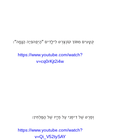
קְטָעִים מִתּוֹךְ קוֹנְצֶרְט לִילָדִים "הַיְפֵהפִיַה הַנָּמָה":
https://www.youtube.com/watch?
v=cq0rKjt2i4w
וְסֶרֶט שֶׁל דִיסְנִי עַל חַיָּיו שֶׁל הַמַּלְחִין:
https://www.youtube.com/watch?
v=Qi_V52tySAY