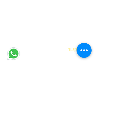
| צרו קשר
הדס אופיר
רח' מוטה גור 6 קריית מוצקין
(הגעה בתיאום מראש בלבד)
hadas@meyda-le.co.il
052-5556486
| דברים שחשוב לדעת
בחירת נקודת איסוף
שאלות נפוצות