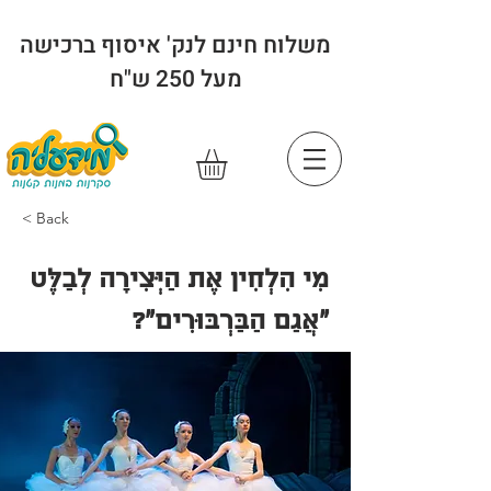
משלוח חינם לנק' איסוף ברכישה
מעל 250 ש"ח
< Back
מִי הִלְחִין אֶת הַיְּצִירָה לְבַלֶּט
"אֲגַם הַבַּרְבּוּרִים"?