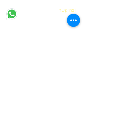
| צרו קשר
הדס אופיר
רח' מוטה גור 6 קריית מוצקין
(הגעה בתיאום מראש בלבד)
hadas@meyda-le.co.il
052-5556486
| דברים שחשוב לדעת
בחירת נקודת איסוף
שאלות נפוצות
מדיניות פרטיות
| גם לכם מגיעה מתנה לחג!
הרשמו עכשיו לניוזלטר וקבלו מתנה:
קובץ פעילויות קלילות לבית להדפסה שיגרמו