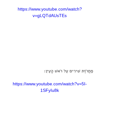
https://www.youtube.com/watch?
v=gLQTdAUsTEs
מַחֲרֹזֶת שִׁירִים עַל רֹאשׁ הָעַיִן:
https://www.youtube.com/watch?v=5I-
1SFyIu8k