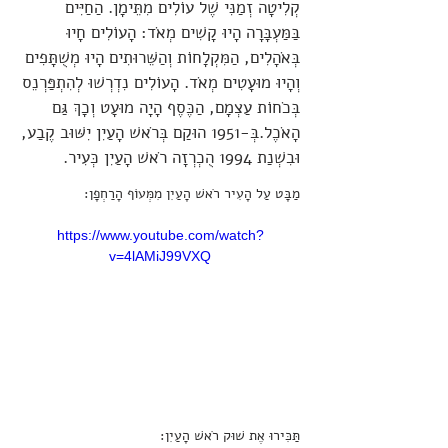
קְלִיטָה זְמַנִּי שֶׁל עוֹלִים מִתֵּימָן. הַחַיִּים
בַּמַּעְבָּרָה הָיוּ קָשִׁים מְאֹד: הָעוֹלִים חָיוּ
בְּאֹהָלִים, הַמִּקְלָחוֹת וְהַשֵּׁרוּתִים הָיוּ מְשֻׁתָּפִים
וְהָיוּ מוּעָטִים מְאֹד. הָעוֹלִים נִדְרְשׁוּ לְהִתְפַּרְנֵס
בְּכֹחוֹת עַצְמָם, הַכֶּסֶף הָיָה מוּעָט וְכָךְ גַּם
הָאֹכֶל.בְּ-1951 הוּקַם בְּרֹאשׁ הָעַיִן יִשּׁוּב קֶבַע,
וּבִשְׁנַת 1994 הֻכְרְזָה רֹאשׁ הָעַיִן כְּעִיר.
מַבָּט עַל הָעִיר רֹאשׁ הָעַיִן מִמְּעוֹף הָרַחְפָן:
https://www.youtube.com/watch?
v=4lAMiJ99VXQ
תַּכִּירוּ אֶת שׁוּק רֹאשׁ הָעַיִן: