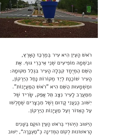
רֹאשׁ הָעַיִן הִיא עִיר בְּמֶרְכַּז הָאָרֶץ,
וּבִשְׁמָהּ מוֹפִיעִים שְׁנֵי אֵיבְרֵי גּוּף. אֶת
הַשֵּׁם הַמְּיֻחָד קִבְּלָה הָעִיר בִּגְלַל מִקּוּמָהּ:
הָעִיר שׁוֹכֶנֶת לְיַד מְקוֹרוֹת נָחַל הַיַּרְקוֹן,
וּמַשְׁמָעוּת הַשֵּׁם הִיא "רֹאשׁ הַמַּעֲיָנוֹת".
מִמַּעֲרַב לָעִיר נִצָּב תֵּל אֲפֵק, שָׂרִיד שֶׁל
יִשּׁוּב כְּנַעֲנִי קָדוּם וְשֶׁל מִבְצָרִים שֶׁחָלְשׁוּ
עַל הָאֵזוֹר וְעַל מַעֲיָנוֹת הַיַּרְקוֹן.
הַיִּשּׁוּב הַיְּהוּדִי בְּרֹאשׁ הָעַיִן הוּקַם בַּשָּׁנִים
הָרִאשׁוֹנוּת לְקוֹם הַמְּדִינָה כְּ"מַעְבָּרָה", יִשּׁוּב