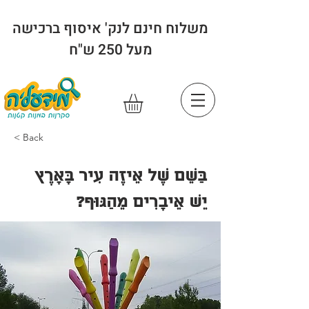
משלוח חינם לנק' איסוף ברכישה
מעל 250 ש"ח
< Back
בַּשֵׁם שֶׁל אֵיזֶה עִיר בָּאָרֶץ
יֵשׁ אֵיבָרִים מֵהַגּוּף?