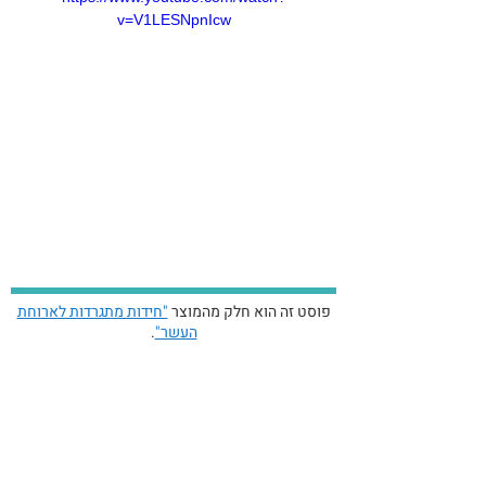
v=V1LESNpnIcw
פוסט זה הוא חלק מהמוצר
"חידות מתגרדות לארוחת
העשר"
.