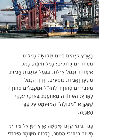
בָּאָרֶץ קַיָּמִים כַּיּוֹם שְׁלוֹשָׁה נְמֵלִים
מִסְחָרִיִּים גְּדוֹלִים: נָמֵל חֵיפָה, נְמַל
אַשְׁדּוֹד וּנְמַל אֵילַת. בַּנָּמֵל עוֹגְנוֹת אֳנִיּוֹת
מִטְעָן וָאֳנִיּוֹת נוֹסְעִים. דֶּרֶךְ הַנָּמֵל
מַעֲבִירִים סְחוֹרָה לְחוּ"ל וּמְקַבְּלִים סְחוֹרָה
לָאָרֶץ: הַסְּחוֹרָה מְאֻחְסֶנֶת בְּאַרְגָּז עֲנָקִי
שֶׁנִּקְרָא "מְכוּלָה" הַמוּעְמָס עַל גַּבֵּי
הָאֳנִיָּה.
כְּבָר בִּימֵי קֶדֶם שֶׁיִּמְשֶׁה אֶרֶץ יִשְׂרָאֵל צִיר יַמִּי
חָשׁוּב בִּנְתִיבֵי הַסַּחַר, בְּזַכּוֹת מִקּוּמָהּ הַיִּחוּדִי