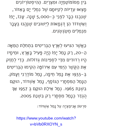
בֵּין מֵסוֹפּוֹטַמְיָה וּמִצְרַיִם. הַהִיסְטוֹרְיוֹנִים
מָצְאוּ עֵדֻיּוֹת לְקִיּוּמָם שֶׁל נִמְלֵי יָם בָּאֵזוֹר,
שֶׁנִּבְנוּ כְּבָר לִפְנֵי כְּ-5,000 שָׁנָה. עָכּוֹ, יָפוֹ
וְאַשְׁדּוֹד הֵן דֻּגְמָאוֹת לְיְּשׁוּבִים שֶׁנֶּהֱנוּ בְּעָבָר
מִנְמֵלִים מְשַׂגְשְׂגִים.
כַּאֲשֶׁר הִגִּיעוּ לְאֶרֶץ הַבְּרִיטִים בִּתְחִלַּת הַמֵּאָה
הַ-20, רַק נָמֵל יָפוֹ הָיָה פָּעִיל בָּאָרֶץ, וּמֵימָיו
הָיוּ רְדוּדִים מִדַּי לִסְפִינוֹת גְּדוֹלוֹת. כְּדֵי לְחַזֵּק
אֶת הַקֶּשֶׁר הַיַּמִּי עִם אֵירוֹפָּה הֵקִימוּ הַבְּרִיטִים
בְּ-1933 אֶת נָמֵל חֵיפָה, נָמֵל מוֹדֶרְנִי וְעָמֹק.
הַנָּמֵל הַמִּסְחָרִי הַנּוֹסָף, נָמֵל אַשְׁדּוֹד, הוּקַם
בִּשְׁנַת 1965. נְמַל אֵילַת הוּקַם בְּ 1957 אַךְ
הֻגְדַּר כְּנָמֵל מִסְחָרִי רַק בִּשְׁנַת 2005.
סִרְטוֹן אָנִימַצְיָה עַל נָמֵל אַשְׁדּוֹד:
https://www.youtube.com/watch?
v=bVb0RXOYN_s