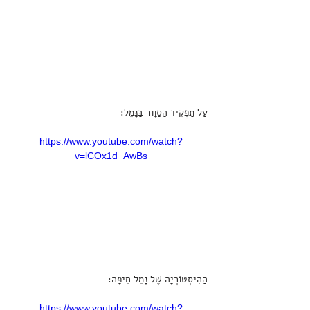
עַל תַּפְקִיד הַסַוָּור בַּנָּמֵל:
https://www.youtube.com/watch?
v=lCOx1d_AwBs
הַהִיסְטוֹרְיָה שֶׁל נָמֵל חֵיפָה:
https://www.youtube.com/watch?