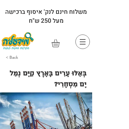
משלוח חינם לנק' איסוף ברכישה
מעל 250 ש"ח
< Back
בְּאֵלּוּ עָרִים בָּאָרֶץ קַיָּם נְמַל
יָם מִסְחָרִי?