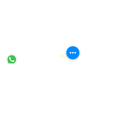
| צרו קשר
הדס אופיר
רח' מוטה גור 6 קריית מוצקין
(הגעה בתיאום מראש בלבד)
hadas@meyda-le.co.il
052-5556486
| דברים שחשוב לדעת