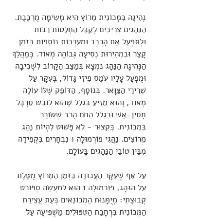
נְהִיגָה בִּמְכוֹנִית מֵרוֹץ הִיא מְשִׂימָה מֻרְכֶּבֶת.
הַנַּהָגִים צְרִיכִים לְקַבֵּל הַחְלָטוֹת רַבּוֹת
וּלְתַּפְעֵל אֶת הָרֶכֶב וּמַעַרְכוֹת נוֹסָפוֹת בִּזְמַן
קָצָר וּבִמְהִירוּת נְסִיעָה גְּבוֹהָה מְאוֹד. בְּמַהֲלַךְ
הַנְּהִיגָה הַנַּהָג נִמְצָא בְּמַצַּב הַקָּרוֹב לִשְׁכִיבָה
וּמֻפְעָל עָלָיו עֹמֶס פִיזִי גָּדוֹל, בְּעִקָּר עַל
שְׁרִירֵי הַצַּוָּאר. בְּנוֹסָף, הַדּוֹפֵק שֶׁלּוֹ עוֹלֶה
מְאוֹד, וְהוּא מַזִּיעַ בִּגְלַל שֶׁהוּא לוֹבֵשׁ סַרְבָּל
חָסִין-אֵשׁ וּבִגְלַל הַחֹם הָרַב שֶׁשּׂוֹרֵר
בִּמְכוֹנִית. בְּקִצּוּר - לֹא פָּשׁוּט לִהְיוֹת נָהַג
מֵרוֹצִים. נַהֲגִי פוֹרְמוּלָה 1 נִבְחָרִים בִּקְפִידָה
מִבֵּין טוֹבֵי הַנַּהָגִים בָּעוֹלָם.
עַל אַף שֶׁעִקָּר הָעֲבוֹדָה בַּזְּמַן הַמֵּרוֹץ מֻטֶּלֶת
עַל הַנַּהָג, פוֹרְמוּלָה 1 הוּא לְמַעֲשֶׂה סְפּוֹרְט
קְבוּצָתִי: מְיֻמָּנוּת הַמְכוֹנַאִים בְּעֵת עֲצִירַת
הַמְּכוֹנִית בִּרְחָבַת הַטִּפּוּלִים מַשְׁפִּיעָה עַל