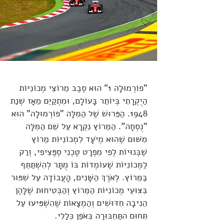
"פוֹרְמוּלָה 1" הוּא סֶבֶב מֵרוֹצֵי מְכוֹנִיּוֹת
הַיֻקְרָתִי בְּיוֹתֵר בָּעוֹלָם, וּמִתְקַיֵּם מֵאָז שְׁנַת
1948. הַפֵּרוּשׁ שֶׁל הַמִּלָּה "פוֹרְמוּלָה" הוּא
"נֻסְחָה". הַמֵּרוֹץ נִקְרָא עַל שֵׁם הַמִּלָּה
מִשּׁוּם שֶׁהוּא מְיֹעָד לִמְכוֹנִיּוֹת מֵרוֹץ
שֶׁבְּנוּיוֹת לְפִי מִפְרָט טֶכְנִי סְפֶּצִיפִי, וְרַק
לַמְּכוֹנִיּוֹת שֶׁעוֹמְדוֹת בּוֹ מֻתָּר לְהִשְׁתַּתֵּף
בַּמֵּרוֹץ. לְאֹרֶךְ הַשָּׁנִים, הָעֲבוֹדָה עַל שִׁפּוּר
בִּצּוּעֵי מְכוֹנִיּוֹת הַמֵּרוֹץ וְהַבְּטִיחוּת שֶׁלָּהֶן
הֵנִיבָה חִדּוּשִׁים וְהַמְצָאוֹת שֶׁהִשְׁפִּיעוּ עַל
תְּחוּם התַּחְבּוּרָה בְּאֹפֶן כְּלָלִי.