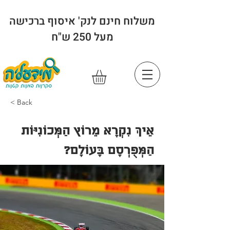
משלוח חינם לנק' איסוף ברכישה
מעל 250 ש"ח
< Back
אֵיךְ נִקְרָא מֵרוֹץ הַמְּכוֹנִיּוֹת
הַמְּפֻרְסָם בָּעוֹלָם?