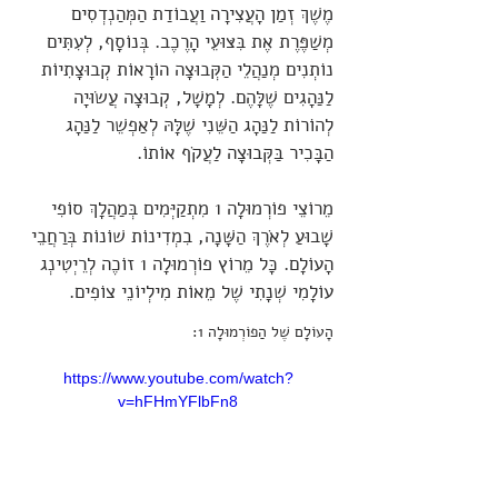
מֶשֶׁךְ זְמַן הָעֲצִירָה וַעֲבוֹדַת הַמְּהַנְדְסִים
מְשַׁפֶּרֶת אֶת בִּצּוּעֵי הָרֶכֶב. בְּנוֹסָף, לְעִתִּים
נוֹתְנִים מְנַהֲלֵי הַקְּבוּצָה הוֹרָאוֹת קְבוּצָתִיוֹת
לַנַּהָגִים שֶׁלָּהֶם. לְמָשָׁל, קְבוּצָה עֲשׂוּיָה
לְהוֹרוֹת לַנַּהָג הַשֵּׁנִי שֶׁלָּהּ לְאַפְשֵׁר לַנַּהָג
הַבָּכִיר בַּקְּבוּצָה לַעֲקֹף אוֹתוֹ.
מֵרוֹצֵי פוֹרְמוּלָה 1 מִתְקַיְּמִים בְּמַהֲלָךְ סוֹפִי
שָׁבוּעַ לְאֹרֶךְ הַשָּׁנָה, בִמְדִינוֹת שׁוֹנוֹת בְּרַחֲבֵי
הָעוֹלָם. כָּל מֵרוֹץ פוֹרְמוּלָה 1 זוֹכֶה לְרֵיְטִינְג
עוֹלָמִי שְׁנָתִי שֶׁל מֵאוֹת מִילְיוֹנֵי צוֹפִים.
הָעוֹלָם שֶׁל הַפוֹרְמוּלָה 1:
https://www.youtube.com/watch?
v=hFHmYFlbFn8