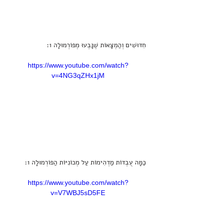
חִדּוּשִׁים וְהַמְצָאוֹת שֶׁנָּבְעוּ מְפוֹרְמוּלָה 1:
https://www.youtube.com/watch?
v=4NG3qZHx1jM
כַּמָּה עֻבְדּוֹת מַדְהִימוֹת עַל מְכוֹנִיּוֹת הַפוֹרְמוּלָה 1:
https://www.youtube.com/watch?
v=V7WBJ5sD5FE