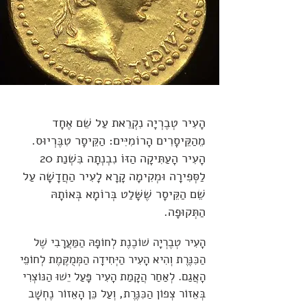
הָעִיר טְבֶרְיָה נִקְרֵאת עַל שֵׁם אֶחָד
מֵהַקֵּיסָרִים הָרוֹמִיִּים: הַקֵּיסָר טִבֶּרְיוּס.
הָעִיר הָעַתִּיקָה הַזּוֹ נִבְנְתָה בִּשְׁנַת 20
לַסְּפִירָה וּמְקִימָה קָרָא לָעִיר הַחֲדָשָׁה עַל
שֵׁם הַקֵּיסָר שֶׁשָּׁלַט בְּרוֹמָא בְּאוֹתָהּ
הַתְּקוּפָה.
הָעִיר טְבֶרְיָה שׁוֹכֶנֶת לְחוֹפָהּ הַמַּעֲרָבִי שֶׁל
הַכִּנֶּרֶת וְהִיא הָעִיר הַיְּחִידָה הַמְּמֻקֶּמֶת לְחוֹפֵי
הָאֲגַם. לְאַחַר הֲקָמַת הָעִיר פָּעַל יֵשׁוּ הַנּוֹצְרִי
בְּאֵזוֹר צְפוֹן הַכִּנֶּרֶת, וְעַל כֵּן הָאֵזוֹר נֶחְשָׁב