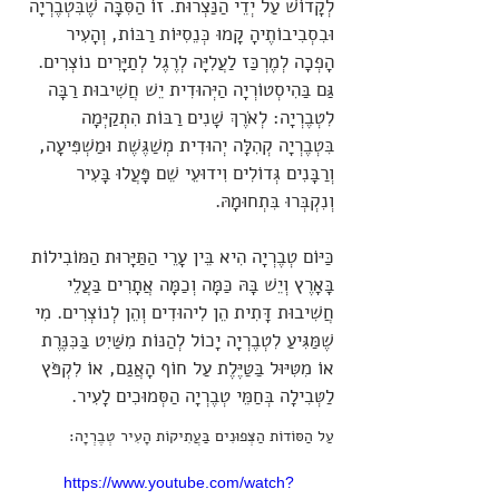
לְקָדוֹשׁ עַל יְדֵי הַנַּצְרוּת. זוֹ הַסִּבָּה שֶׁבִּטְבֶרְיָה
וּבִסְבִיבוֹתֶיהָ קָמוּ כְּנֵסִיּוֹת רַבּוֹת, וְהָעִיר
הָפְכָה לְמֶרְכַּז לַעֲלִיָּה לְרֶגֶל לְתַיָּרִים נוֹצְרִים.
גַּם בַּהִיסְטוֹרְיָה הַיְּהוּדִית יֵשׁ חֲשִׁיבוּת רַבָּה
לִטְבֶרְיָה: לְאֹרֶךְ שָׁנִים רַבּוֹת הִתְקַיְּמָה
בִּטְבֶרְיָה קְהִלָּה יְהוּדִית מְשַׁגֶּשֶׁת וּמַשְׁפִּיעָה,
וְרַבָּנִים גְּדוֹלִים וִידוּעֵי שֵׁם פָּעֲלוּ בָּעִיר
וְנִקְבְּרוּ בִּתְחוּמָהּ.
כַּיּוֹם טְבֶרְיָה הִיא בֵּין עָרֵי הַתַּיָּרוּת הַמּוֹבִילוֹת
בָּאָרֶץ וְיֵשׁ בָּהּ כַּמָּה וְכַמָּה אֲתָרִים בַּעֲלֵי
חֲשִׁיבוּת דָּתִית הֵן לִיהוּדִים וְהֵן לְנוֹצְרִים. מִי
שֶׁמַּגִּיעַ לִטְבֶרְיָה יָכוֹל לְהַנּוֹת מִשַּׁיִט בַּכִּנֶּרֶת
אוֹ מִטִּיּוּל בַּטַּיֶּלֶת עַל חוֹף הָאֲגַם, אוֹ לִקְפֹּץ
לַטְּבִילָה בְּחַמֵּי טְבֶרְיָה הַסְּמוּכִים לָעִיר.
עַל הַסּוֹדוֹת הַצְּפוּנִים בַּעֲתִיקוֹת הָעִיר טְבֶרְיָה:
https://www.youtube.com/watch?