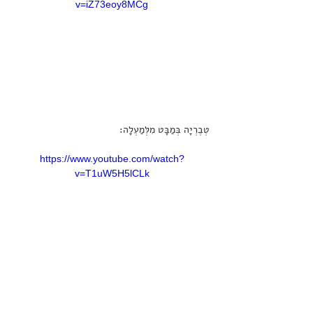
v=iZ73eoy8MCg
טְבֶרְיָה בְּמַבָּט מִלְּמַעְלָה:
https://www.youtube.com/watch?
v=T1uW5H5lCLk