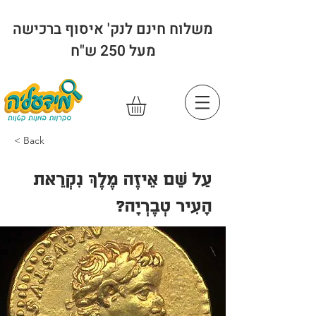
משלוח חינם לנק' איסוף ברכישה
מעל 250 ש"ח
< Back
עַל שֵׁם אֵיזֶה מֶלֶךְ נִקְרֵאת
הָעִיר טְבֶרְיָה?