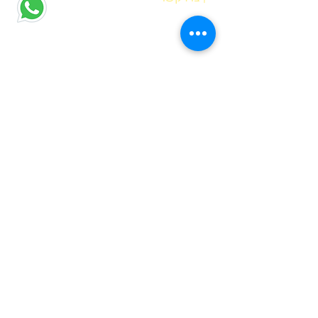
הדס אופיר
רח' מוטה גור 6 קריית מוצקין
(הגעה בתיאום מראש בלבד)
hadas@meyda-le.co.il
052-5556486
| דברים שחשוב לדעת
בחירת נקודת איסוף
שאלות נפוצות
מדיניות פרטיות
| גם לכם מגיעה מתנה לחג!
הרשמו עכשיו לניוזלטר וקבלו מתנה:
קובץ פעילויות קלילות לבית להדפסה שיגרמו
להם לתרגל קריאה בכיף!