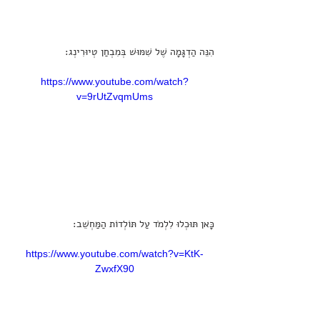
הִנֵּה הַדְגָּמָה שֶׁל שִׁמּוּשׁ בְּמִבְחַן טְיוּרִינְג:
https://www.youtube.com/watch?
v=9rUtZvqmUms
כָּאן תּוּכְלוּ לִלְמֹד עַל תּוֹלְדוֹת הַמַּחְשֵׁב:
https://www.youtube.com/watch?v=KtK-
ZwxfX90