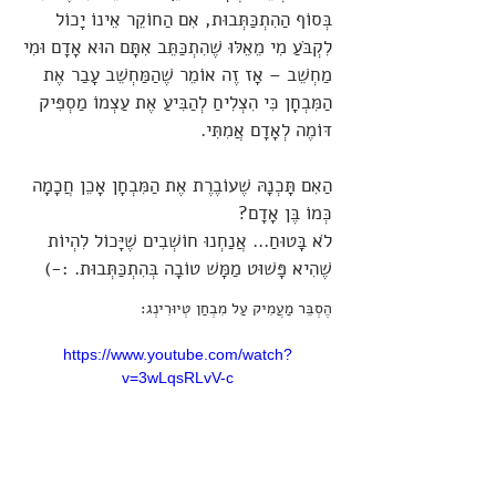
בְּסוֹף הַהִתְכַּתְּבוּת, אִם הַחוֹקֵר אֵינוֹ יָכוֹל
לִקְבֹּעַ מִי מֵאֵלּוּ שֶׁהִתְכַּתֵּב אִתָּם הוּא אָדָם וּמִי
מַחְשֵׁב – אָז זֶה אוֹמֵר שֶׁהַמַּחְשֵׁב עָבַר אֶת
הַמִּבְחָן כִּי הִצְלִיחַ לְהַבִּיעַ אֶת עַצְמוֹ מַסְפִּיק
דּוֹמֶה לְאָדָם אֲמִתִּי.
הַאִם תָּכְנָהּ שֶׁעוֹבֶרֶת אֶת הַמִּבְחָן אָכֵן חֲכָמָה
כְּמוֹ בֶּן אָדָם?
לֹא בָּטוּחַ... אֲנַחְנוּ חוֹשְׁבִים שֶׁיָּכוֹל לִהְיוֹת
שֶׁהִיא פָּשׁוּט מַמָּשׁ טוֹבָה בְּהִתְכַּתְּבוּת. :-)
הֶסְבֵּר מַעֲמִיק עַל מִבְחַן טְיוּרִינְג:
https://www.youtube.com/watch?
v=3wLqsRLvV-c