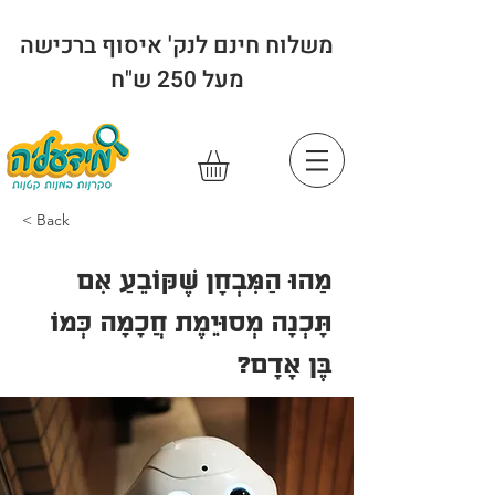
משלוח חינם לנק' איסוף ברכישה
מעל 250 ש"ח
< Back
מַהוּ הַמִּבְחָן שֶׁקּוֹבֵעַ אִם
תָּכְנָה מְסוּיֵמֶת חֲכָמָה כְּמוֹ
בֶּן אָדָם?