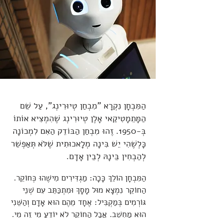
הַמִּבְחָן נִקְרָא "מִבְחַן טְיוּרִינְג", עַל שֵׁם
הַמָּתֵמָטִיקַאי אָלֶן טְיוּרִינְג שֶׁהִמְצִיא אוֹתוֹ
בְּ-1950. זֶהוּ מִבְחַן הַבּוֹדֵק הַאִם לִמְכוֹנָה
כָּלְשֶׁהִי יֵשׁ בִּינָה מְלָאכוּתִית שֶׁלֹּא תְּאַפְשֵׁר
לְהַבְחִין בֵּינָהּ לְבֵין אָדָם.
הַמִּבְחָן הוֹלֵךְ כָּכָה: מַגְדִּירִים מִישֶׁהוּ כְּחוֹקֵר.
הַחוֹקֵר נִמְצָא מוּל מָסָךְ וּמִתְכַּתֵּב עִם שְׁנֵי
גּוֹרְמִים בְּמַקְבִּיל: אֶחָד מֵהֶם הוּא אָדָם וְהַשֵּׁנִי
הוּא מַחְשֵׁב. אֲבָל הַחוֹקֵר לֹא יוֹדֵעַ מִי זֶה מִי.