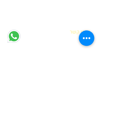
| צרו קשר
הדס אופיר
רח' מוטה גור 6 קריית מוצקין
(הגעה בתיאום מראש בלבד)
hadas@meyda-le.co.il
052-5556486
| דברים שחשוב לדעת
בחירת נקודת איסוף
שאלות נפוצות
מדיניות פרטיות