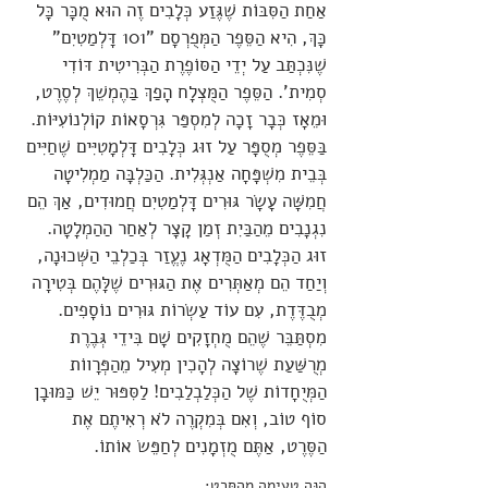
אַחַת הַסִּבּוֹת שֶׁגֶּזַע כְּלָבִים זֶה הוּא מֻכָּר כָּל
כָּךְ, הִיא הַסֵּפֶר הַמְּפֻרְסָם "101 דָּלְמַטִיִם"
שֶׁנִּכְתַּב עַל יְדֵי הַסּוֹפֶרֶת הַבְּרִיטִית דּוֹדִי
סְמִית'. הַסֵּפֶר הַמֻּצְלָח הָפַךְ בַּהֶמְשֵׁךְ לְסֶרֶט,
וּמֵאָז כְּבָר זָכָה לְמִסְפַּר גִּרְסָאוֹת קוֹלְנוֹעִיּוֹת.
בַּסֵּפֶר מְסֻפָּר עַל זוּג כְּלָבִים דָּלְמָטִיִּים שֶׁחַיִּים
בְּבֵית מִשְׁפָּחָה אַנְגְּלִית. הַכַּלְבָּה מַמְלִיטָה
חֲמִשָּׁה עָשָׂר גּוּרִים דָּלְמַטִיִם חֲמוּדִים, אַךְ הֵם
נִגְנָבִים מֵהַבַּיִת זְמַן קָצָר לְאַחַר הַהַמְלָטָה.
זוּג הַכְּלָבִים הַמֻּדְאָג נֶעֱזַר בְּכַלְבֵי הַשְּׁכוּנָה,
וְיַחַד הֵם מְאַתְּרִים אֶת הַגּוּרִים שֶׁלָּהֶם בְּטִירָה
מְבֻדֶּדֶת, עִם עוֹד עַשְׂרוֹת גּוּרִים נוֹסָפִים.
מִסְתַּבֵּר שֶׁהֵם מֻחְזָקִים שָׁם בִּידֵי גְּבֶרֶת
מְרֻשַּׁעַת שֶׁרוֹצָה לְהָכִין מְעִיל מֵהַפְּרָווֹת
הַמְּיֻחָדוֹת שֶׁל הַכְּלַבְלַבִים! לַסִּפּוּר יֵשׁ כַּמּוּבָן
סוֹף טוֹב, וְאִם בְּמִקְרֶה לֹא רְאִיתֶם אֶת
הַסֶּרֶט, אַתֶּם מֻזְמָנִים לְחַפֵּשׂ אוֹתוֹ.
הִנֵּה טְעִימָה מֵהַסֶּרֶט: