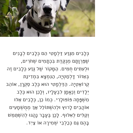
כְּלָבִים מִגֶּזַע דַּלְמָטִי הֵם כְּלָבִים לְבָנִים
שֶׁפַּרְוָתָם מְנֻקֶּדֶת בִּכְתָמִים שְׁחֹרִים,
וּלְעִתִּים חֻמִּים. הַמָּקוֹר שֶׁל גֶּזַע כְּלָבִים זֶה
בְּאֵזוֹר דָּלְמַטְיָה, הַנִּמְצָא בִּמְדִינַת
קְרוֹאַטְיָה. הַדַּלְמָטִי הוּא כֶּלֶב סַקְרָן, אוֹהֵב
יְלָדִים וְנֶאֱמָן לִבְעָלָיו, וְלָכֵן הוּא כֶּלֶב
מִשְׁפָּחָה פּוֹפּוּלָרִי. כְּמוֹ כֵן, כְּלָבִים אֵלּוּ
אוֹהֲבִים לָרוּץ וּלְהִשְׁתּוֹלֵל אַךְ מְמֻשְׁמָעִים
וְקַלִּים לְאִלּוּף. לָכֶן בֶּעָבָר נָהֲגוּ לְהִשְׁתַּמֵּשׁ
בָּהֶם גַּם כְּכַלְבֵי שְׁמִירָה אוֹ צַיִד.