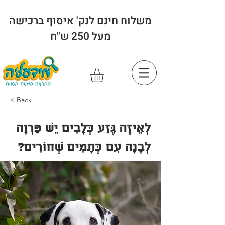
משלוח חינם לנק' איסוף ברכישה
מעל 250 ש"ח
< Back
לְאֵיזֶה גֶּזַע כְּלָבִים יֵשׁ פַּרְוָה
לְבָנָה עִם כְּתָמִים שְׁחוֹרִים?