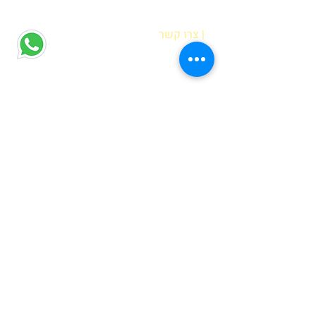
| צרו קשר
הדס אופיר
רח' מוטה גור 6 קריית מוצקין
(הגעה בתיאום מראש בלבד)
hadas@meyda-le.co.il
052-5556486
| דברים שחשוב לדעת
בחירת נקודת איסוף
שאלות נפוצות
מדיניות פרטיות
| גם לכם מגיעה מתנה לחג!
הרשמו עכשיו לניוזלטר וקבלו מתנה:
קובץ פעילויות קלילות לבית להדפסה שיגרמו