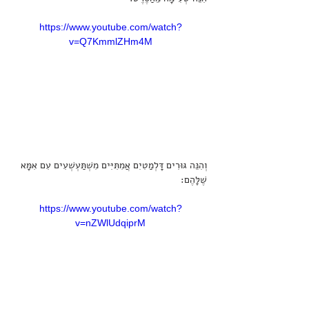
https://www.youtube.com/watch?
v=Q7KmmlZHm4M
וְהִנֵּה גּוּרִים דָּלְמַטִיִם אֲמִתִּיִּים מִשְׁתַּעְשְׁעִים עִם אִמָּא 
שֶׁלָּהֶם:
https://www.youtube.com/watch?
v=nZWlUdqiprM