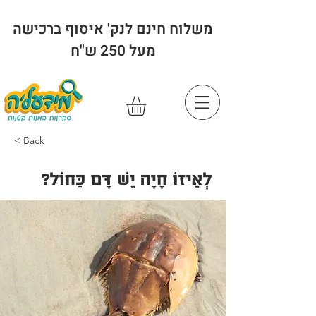
משלוח חינם לנק' איסוף ברכישה
מעל 250 ש"ח
< Back
לְאֵיזוֹ חָיָה יֵשׁ דָּם כַּחוֹל?