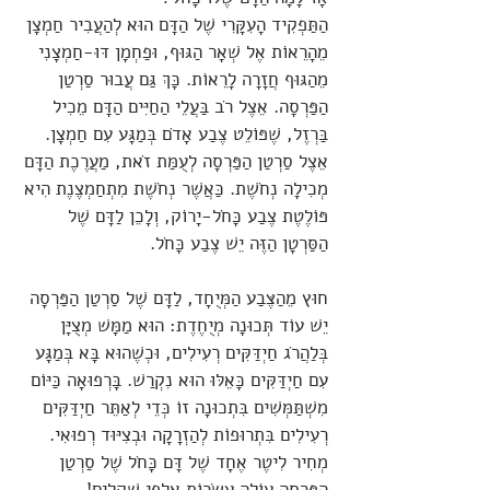
הַתַּפְקִיד הָעִקָּרִי שֶׁל הַדָּם הוּא לְהַעֲבִיר חַמְצָן
מֵהָרֵאוֹת אֶל שְׁאָר הַגּוּף, וּפַחְמָן דּוּ-חַמְצָנִי
מֵהַגּוּף חֲזָרָה לָרֵאוֹת. כָּךְ גַּם עֲבוּר סַרְטַן
הַפַּרְסָה. אֵצֶל רֹב בַּעֲלֵי הַחַיִּים הַדָּם מֵכִיל
בַּרְזֶל, שֶׁפּוֹלֵט צֶבַע אָדֹם בְּמַגָּע עִם חַמְצָן.
אֵצֶל סַרְטַן הַפַּרְסָה לְעֻמַּת זֹאת, מַעֲרֶכֶת הַדָּם
מְכִילָה נְחֹשֶׁת. כַּאֲשֶׁר נְחֹשֶׁת מִתְחַמְצֶנֶת הִיא
פּוֹלֶטֶת צֶבַע כָּחֹל-יָרוֹק, וְלָכֵן לַדָּם שֶׁל
הַסַּרְטָן הַזֶּה יֵשׁ צֶבַע כָּחֹל.
חוּץ מֵהַצֶּבַע הַמְּיֻחָד, לַדָּם שֶׁל סַרְטַן הַפַּרְסָה
יֵשׁ עוֹד תְּכוּנָה מְיֻחֶדֶת: הוּא מַמָּשׁ מְצֻיָּן
בְּלַהֲרֹג חַיְדַּקִּים רְעִילִים, וּכְשֶׁהוּא בָּא בְּמַגָּע
עִם חַיְדַּקִּים כָּאֵלּוּ הוּא נִקְרַשׁ. בָּרְפוּאָה כַּיּוֹם
מִשְׁתַּמְּשִׁים בִּתְכוּנָה זוֹ כְּדֵי לְאַתֵּר חַיְדַּקִּים
רְעִילִים בִּתְרוּפוֹת לְהַזְרָקָה וּבְצִיּוּד רְפוּאִי.
מְחִיר לִיטֶר אֶחָד שֶׁל דָּם כָּחֹל שֶׁל סַרְטַן
הַפַּרְסָה עוֹלֶה עַשְׂרוֹת אַלְפֵי שְׁקָלִים!