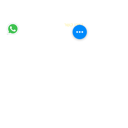
| צרו קשר
הדס אופיר
רח' מוטה גור 6 קריית מוצקין
(הגעה בתיאום מראש בלבד)
hadas@meyda-le.co.il
052-5556486
| דברים שחשוב לדעת
בחירת נקודת איסוף
שאלות נפוצות
מדיניות פרטיות
| גם לכם מגיעה מתנה לחג!