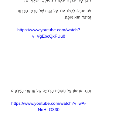
פֹּה תּוּכְלוּ לִלְמֹד עוֹד עַל הַדָּם שֶׁל סַרְטַן הַפַּרְסָה 
וְכֵיצַד הוּא מוּפָק:
https://www.youtube.com/watch?
v=VgEbcQxFUu8
וְהִנֵּה סִרְטוֹן עַל תְּקוּפַת הָרְבִיָּה שֶׁל סַרְטָנִי הַפַּרְסָה:
https://www.youtube.com/watch?v=wA-
NoH_G330