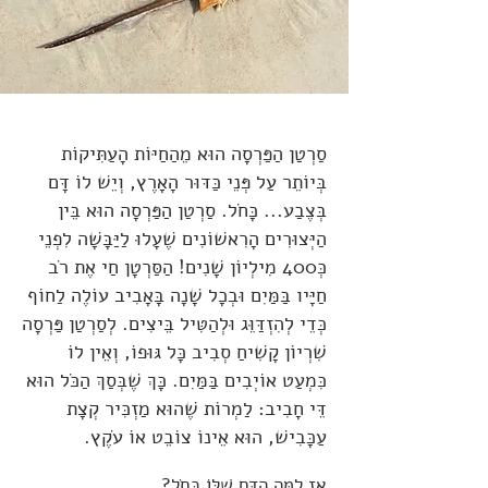
סַרְטַן הַפַּרְסָה הוּא מֵהַחַיּוֹת הָעַתִּיקוֹת
בְּיוֹתֵר עַל פְּנֵי כַּדּוּר הָאָרֶץ, וְיֵשׁ לוֹ דָּם
בְּצֶבַע... כָּחֹל. סַרְטַן הַפַּרְסָה הוּא בֵּין
הַיְּצוּרִים הָרִאשׁוֹנִים שֶׁעָלוּ לַיַּבָּשָׁה לִפְנֵי
כְּ400 מִילְיוֹן שָׁנִים! הַסַּרְטָן חַי אֶת רֹב
חַיָּיו בַּמַּיִם וּבְכָל שָׁנָה בָּאָבִיב עוֹלֶה לַחוֹף
כְּדֵי לְהִזְדַּוֵּג וּלְהַטִּיל בֵּיצִים. לְסַרְטַן פַּרְסָה
שִׁרְיוֹן קָשִׁיחַ סְבִיב כָּל גּוּפוֹ, וְאֵין לוֹ
כִּמְעַט אוֹיְבִים בַּמַּיִם. כָּךְ שֶׁבְּסַךְ הַכֹּל הוּא
דֵּי חָבִיב: לַמְרוֹת שֶׁהוּא מַזְכִּיר קְצָת
עַכָּבִישׁ, הוּא אֵינוֹ צוֹבֵט אוֹ עֹקֶץ.
אָז לָמָּה הַדָּם שֶׁלּוֹ כָּחֹל?