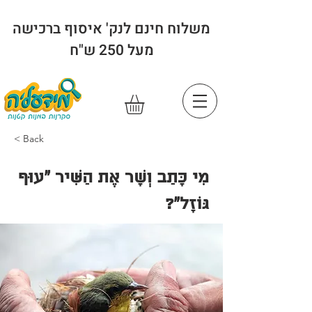
משלוח חינם לנק' איסוף ברכישה
מעל 250 ש"ח
< Back
מִי כָּתַב וְשָׁר אֶת הַשִּׁיר "עוּף
גּוֹזָל"?