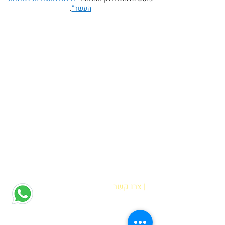
העשר"
.
| צרו קשר
הדס אופיר
רח' מוטה גור 6 קריית מוצקין