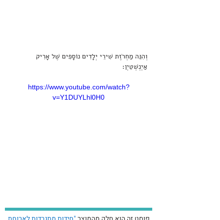
וְהִנֵּה מַחְרֹזֶת שִׁירֵי יְלָדִים נוֹסָפִים שֶׁל אָרִיק 
אַיְנְשְׁטֵיְן:
https://www.youtube.com/watch?
v=Y1DUYLhl0H0
פוסט זה הוא חלק מהמוצר
"חידות מתגרדות לארוחת