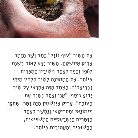
אֶת הַשִּׁיר "עוּף גּוֹזָל" כָּתַב וְשָׁר הַזַּמָּר
אָרִיק אַיְנְשְׁטֵיְן. הַשִּׁיר יָצָא לָאוֹר בִּשְׁנַת
1987 וְהָפַךְ לְאֶחָד מִשִּׁירָיו הַמֻּכָּרִים
בְּיוֹתֵר. אֶת הַמַּנְגִּינָה לַשִּׁיר הִלְחִין מִיקִי
גַבְרִיאֵלוֹב. הַצֶּמֶד הַזֶּה אַחְרַאי עַל שִׁיר
יָדוּעַ נוֹסָף: "אֲנִי וְאַתָּה נְשַׁנֶּה אֶת
הָעוֹלָם". אָרִיק אַיְנְשְׁטֵיְן הָיָה זַמָּר, שַׂחְקָן,
פִּזְמוֹנַאי וְתַסְרִיטַאי וְנֶחְשַׁב לְאֶחָד
הַזַּמָּרִים הַיִּשְׂרָאֵלִיִּים הַמַּשְׁפִּיעִים,
הַחֲשׁוּבִים וְהָאֲהוּבִים בְּיוֹתֵר.