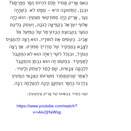
הַאִם אָרִיק תָּמִיד חָלַם לִהְיוֹת זַמָּר מְפֻרְסָם?
וּבְכֵן, הַתְּשׁוּבָה הִיא – מַמָּשׁ לֹא. כְּשֶׁהָיָה
נַעַר, אָרִיק הָיָה סְפּוֹרְטַאי מִצְטַיֵּן: הוּא הָיָה
אַלּוּף יִשְׂרָאֵל בִּקְפִיצָה לַגֹּבַהּ, וְשִׂחֵק בְּלִיגַת
הַנֹּעַר בִּקְבוּצַת הַכַּדּוּרְסַל שֶׁל הַפּוֹעֵל תֵּל
אָבִיב. כְּשֶׁסִּיֵּם אֶת לִמּוּדָיו, הוּא רָצָה לְהִתְגַּיֵּס
לַצָּבָא בְּתַפְקִיד שֶׁל מַדְרִיךְ סְפּוֹרְט. אַךְ רָצָה
הַגּוֹרָל, וּבִגְלַל לִקּוּי רְאִיָּה הוּא לֹא הִתְקַבֵּל
לַתַּפְקִיד. בִּמְקוֹם זֶה הוּא נִבְחַן וְהִתְקַבֵּל
לְלַהֲקָה צְבָאִית, שָׁם לָמַד לְשַׂחֵק וְלָשִׁיר.
לְאַחַר שֶׁהִשְׁתַּחְרֵר מִשֵּׁרוּתוֹ הַצְּבָאִי הִמְשִׁיךְ
בְּדַרְכּוֹ כְּזַמָּר וְשַׂחְקָן וְזָכָה לְהַצְלָחָה רַבָּה.
הִנֵּה הַשִּׁיר בְּבִצּוּעוֹ שֶׁל אָרִיק אַיְנְשְׁטֵיְן:
https://www.youtube.com/watch?
v=vkiv2jHaWsg