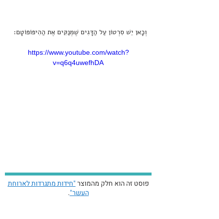
וְכָאן יֵשׁ סִרְטוֹן עַל הַדָּגִים שֶׁמְּנַקִּים אֶת הַהִיפּוֹפּוֹטָם:
https://www.youtube.com/watch?
v=q6q4uwefhDA
פוסט זה הוא חלק מהמוצר
"חידות מתגרדות לארוחת
העשר"
.