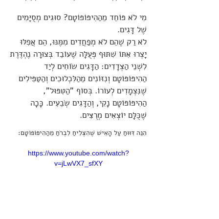
מִי לֹא פּוֹחֵד מֵהַהִיפּוֹפּוֹטָם? סוּגִים מְסֻיָּמִים
שֶׁל דָּגִים.
לֹא רַק שֶׁהֵם לֹא מְפַחֲדִים מִמֶּנּוּ, הֵם אֲפִלּוּ
יָצְרוּ אִתּוֹ שִׁתּוּף פְּעֻלָּה שֶׁעוֹבֵד בְּצוּרָה נֶהְדֶּרֶת
לִשְׁנֵי הַצְּדָדִים: הַדָּגִים שׂוֹחִים לְיַד
הַהִיפּוֹפּוֹטָם וְנִזּוֹנִים מֵהַלִּכְלוּכִים וְהַטַּפִּילִים
שֶׁנִּצְמָדִים לְעוֹרוֹ. בְּסוֹף "הַטִּפּוּל",
הַהִיפּוֹפּוֹטָם נָקִי, וְהַדָּגִים שְׂבֵעִים. כָּכָה
שֶׁכֻּלָּם יוֹצְאִים מְרֻצִּים.
הִנֵּה דִּוּוּחַ עַל הָאִישׁ שֶׁהִצְלִיחַ לִבְרֹחַ מֵהַהִיפּוֹפּוֹטָם:
https://www.youtube.com/watch?
v=jLwVX7_sfXY