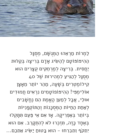
לַמְרוֹת מַרְאֵהוּ הַמְּגֻשָּׁם, מְסֻגָּל
הַהִיפּוֹפּוֹטָם לְהַשִּׂיג אָדָם בְּרִיצָה בְּקַלּוּת
יַחֲסִית. בְּרִיצָה לְמֶרְחַקִּים קְצָרִים הוּא
מְסֻגָּל לְהַגִּיעַ לִמְהִירוּת שֶׁל 40
קִילוֹמֶטְרִים בְּשָׁעָה, מַהֵר יוֹתֵר מֵאָצָן
אוֹלִימְפִּי! הַהִיפּוֹפוֹטָמִים נִרְאִים חֲמוּדִים
אוּלַי, אֲבָל לְמַעַן הָאֱמֶת הֵם נֶחֱשָׁבִים
לְאַחַת הַחַיּוֹת הַמְּסֻכָּנוֹת וְהַתּוֹקְפָנִיּוֹת
בְּיוֹתֵר בְּאַפְרִיקָה. אָז אִם אֵי פַּעַם תִּתָּקְלוּ
בְּאֶחָד כָּזֶה, תִּזְכְּרוּ לֹא לְהִתְקָרֵב. אִם הוּא
יִתְקֹף וְתִבְרְחוּ - הוּא בָּטוּחַ יַשִּׂיג אֶתְכֶם...