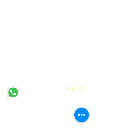
| צרו קשר
הדס אופיר
רח' מוטה גור 6 קריית מוצקין
(הגעה בתיאום מראש בלבד)
hadas@meyda-le.co.il