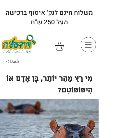
משלוח חינם לנק' איסוף ברכישה
מעל 250 ש"ח
< Back
מִי רָץ מַהֵר יוֹתֵר, בֶּן אָדָם אוֹ
הִיפּוֹפּוֹטָם?