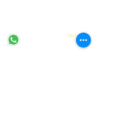
| צרו קשר
הדס אופיר
רח' מוטה גור 6 קריית מוצקין
(הגעה בתיאום מראש בלבד)
hadas@meyda-le.co.il
052-5556486
| דברים שחשוב לדעת
בחירת נקודת איסוף
שאלות נפוצות
מדיניות פרטיות