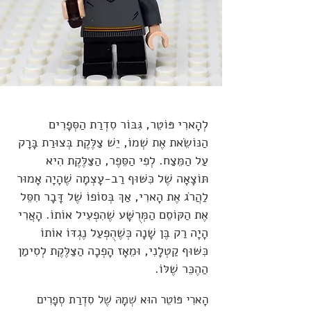
לְהָארִי פּוֹטֵר, גִּבּוֹר סִדְרַת הַסְּפָרִים
הַנּוֹשֵׂאת אֶת שְׁמוֹ, יֵשׁ צַלֶּקֶת בְּצוּרַת בָּרָק
עַל הַמֵּצַח. לְפִי הַסֵּפֶר, הַצַּלֶּקֶת הִיא
תּוֹצָאָה שֶׁל כִּשּׁוּף רַב-עָצְמָה שֶׁהָיָה אָמוּר
לַהֲרֹג אֶת הָארִי, אַךְ בְּסוֹפוֹ שֶׁל דָּבָר חִסֵּל
אֶת הַקּוֹסֵם הַמְּרֻשָּׁע שֶׁהִפְעִיל אוֹתוֹ. הָאֲרִי
הָיָה רַק בֶּן שָׁנָה כְּשֶׁהֻפְעַל נֶגְדּוֹ אוֹתוֹ
כִּשּׁוּף קַטְלָנִי, וּמֵאָז הָפְכָה הַצַּלֶּקֶת לְסִימַן
הַהֶכֵּר שֶׁלּוֹ.
הָארִי פּוֹטֵר הוּא שְׁמָהּ שֶׁל סִדְרַת סְפָרִים