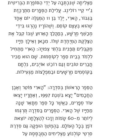
מַצְלִיחָה שֶׁנִּכְתְּבָה עַל יְדֵי הַסּוֹפֶרֶת הַבְּרִיטִית
גֵ'יי קֵיי רוֹלִינְג. עֲלִילַת הַסְּפָרִים מִתְרַכֶּזֶת
בַּגִּבּוֹר, הָארִי, יֶלֶד בֵּן 11 הַמְּגַלֶּה יוֹם אֶחָד
שֶׁהוּא בְּעֶצֶם קוֹסֵם. וְשֶׁהוֹרָיו נֶהֶרְגוּ בִּידֵי
מְכַשֵּׁף מְרֻשָּׁע, בְּמַהֲלַךְ הָאֵרוּעַ שֶׁבּוֹ קִבֵּל אֶת
הַצַּלֶּקֶת הַמְּיֻחֶדֶת שֶׁלּוֹ. מִכָּאן וְאֵילָךְ חַיָּיו
מְקַבְּלִים תַּפְנִית בִּלְתִּי צְפוּיָה: הָארִי מַתְחִיל
לִלְמֹד בְּבֵית סֵפֶר לְקוֹסְמוּת. שָׁם הוּא מַכִּיר
חֲבֵרִים טוֹבִים וְגַם רוֹכֵשׁ אוֹיְבִים, נִלְחָם
בַּקּוֹסְמִים מְרֻשָּׁעִים וּבַמִּפְלָצוֹת מַגְעִילוֹת.
הַסֵּפֶר הָרִאשׁוֹן בְּסִדְרָה: "הָארִי פּוֹטֵר וְאֶבֶן
הַחֲכָמִים" יָצָא בִּשְׁנַת 1997, וְאַחֲרָיו יָצְאוּ
עוֹד סְפָרִים, כַּאֲשֶׁר כָּל סֵפֶר מְתָאֵר שָׁנָה
מֵחַיָּיו שֶׁל הָארִי. הַסְּפָרִים בַּסִּדְרָה תֻּרְגְּמוּ
לְיוֹתֵר מִ-60 שָׂפוֹת וְזָכוּ לְהַצְלָחָה יוֹצֵאת
דֹּפֶן בְּכָל הָעוֹלָם. בַּהֶמְשֵׁךְ הוּפְקָה גַּם סִדְרַת
סִרְטֵי קוֹלְנוֹעַ מַצְלִיחִים הַמְּבֻסֶּסֶת עַל