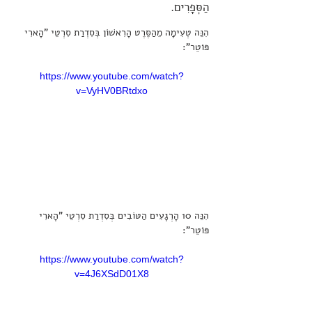
הַסְּפָרִים.
הִנֵּה טְעִימָה מֵהַסֶּרֶט הָרִאשׁוֹן בְּסִדְרַת סִרְטֵי "הָארִי 
פּוֹטֵר":
https://www.youtube.com/watch?
v=VyHV0BRtdxo
הִנֵּה 10 הָרְגָעִים הַטּוֹבִים בְּסִדְרַת סִרְטֵי "הָארִי 
פּוֹטֵר":
https://www.youtube.com/watch?
v=4J6XSdD01X8