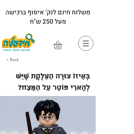
משלוח חינם לנק' איסוף ברכישה
מעל 250 ש"ח
< Back
בְּאֵיזוֹ צוּרָה הַצַּלֶּקֶת שֶׁיֵּשׁ
לְהָארִי פּוֹטֵר עַל הַמֵּצַח?