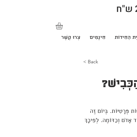
ַּת הַחִידוֹת
חִינָמִים
צְרוּ קֶשֶׁר
< Back
ַכְּבִישׁ?
וֹת פְּרָטִיּוֹת. בְּיוֹם זֶה
ִד אָדֹם וְכַדּוֹמֶה. לְפִיכָךְ