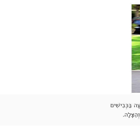
ָה בַּכְּבִישִׁים
ְהַצָּלָה.