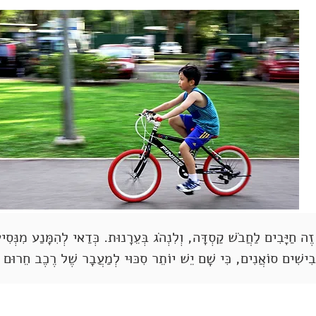
ה חַיָּבִים לַחֲבֹשׁ קַסְדָּה, וְלִנְהֹג בְּעֵרָנוּת. כְּדַאי לְהִמָּנַע מִנְּסִיע
ְּבִישִׁים סוֹאֲנִים, כִּי שָׁם יֵשׁ יוֹתֵר סִכּוּי לְמַעֲבָר שֶׁל רֶכֶב חֵרוּם ו