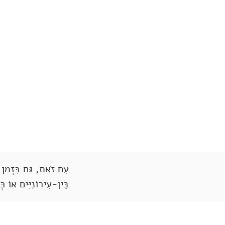
עִם זֹאת, גַּם בִּזְמַן זֶ
בֵּין-עִירוֹנִיִּים אוֹ כ