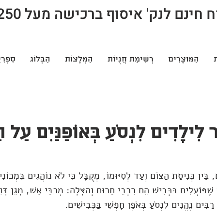
חינם לנק' איסוף ברכישה מעל 250 ש"ח
ת
הַמּוּצָרִים
רְשִׁימַת חֲנֻיוֹת
הַמְלָצוֹת
הַבְּלוֹג
סִפְרִי
 לִילָדִים לִנְסֹעַ בְּאוֹפַנַּיִם עַל ה
, בֵּין כְּנִיסַת הַצּוֹם וְעַד לְסִיּוּמוֹ, מְקֻבָּל כִּי לֹא נוֹהֲגִים בִּמְכוֹנִיּ
שֶׁפּוֹעֲלִים בַּכְּבִישׁ הֵם רִכְבֵי חֵרוּם וְהַצָּלָה: מְכַבֵּי אֵשׁ, מָגֵן דָּו
ַבִּים נֶהֱנִים לִנְסֹעַ בְּאֹפֶן חָפְשִׁי בַּכְּבִישִׁים.