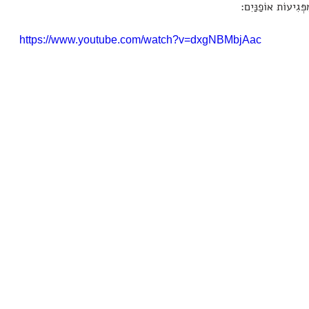
פְּגִיעוֹת אוֹפַנַּיִם:
https://www.youtube.com/watch?v=dxgNBMbjAac