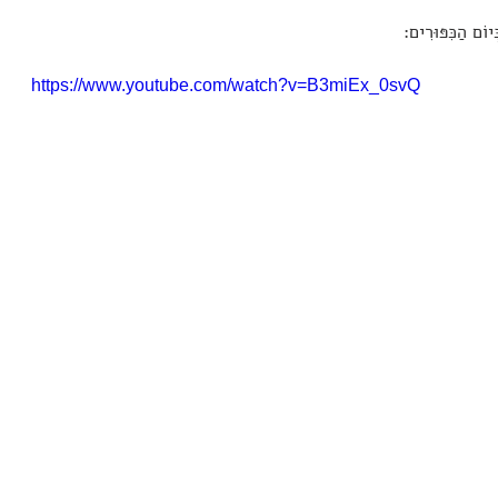
ְּיוֹם הַכִּפּוּרִים:
https://www.youtube.com/watch?v=B3miEx_0svQ