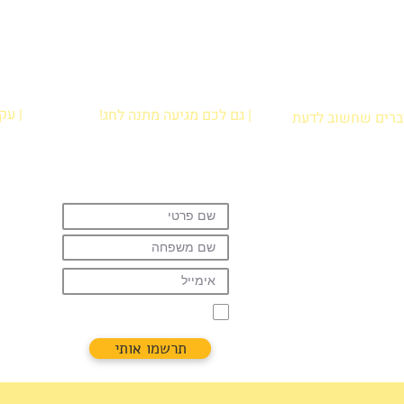
| עק
| גם לכם מגיעה מתנה לחג!
דברים שחשוב לדעת
הרשמו עכשיו לניוזלטר וקבלו מתנה:
ירת נקודת איסוף
קובץ פעילויות קלילות לבית להדפסה
לות נפוצות
שיגרמו להם לתרגל קריאה בכיף!
ניות פרטיות
אני רוצה להירשם לניוזלטר
תרשמו אותי