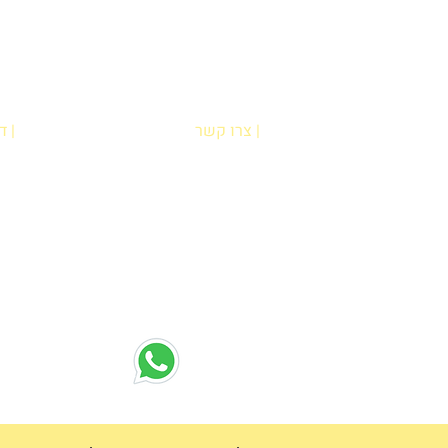
| צרו קשר
| 
הדס אופיר
בח
רח' מוטה גור 6 קריית מוצקין
שא
(הגעה בתיאום מראש בלבד)
מדי
hadas@meyda-le.co.il
052-5556486