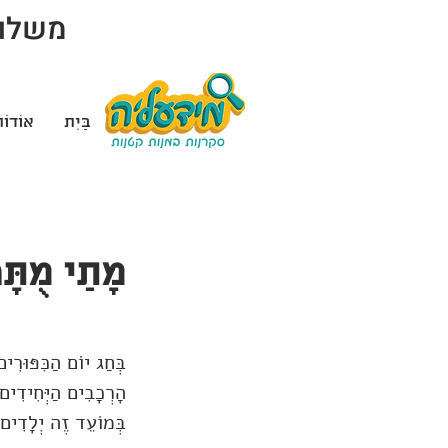
משלוח 
בַּיִת
אוֹדוֹ
מָתַי מֻתָּר
בְּחַג יוֹם הַכִּפּוּרִים
הָרְכָבִים הַיְּחִידִים 
בְּמוֹעֵד זֶה יְלָדִים ר