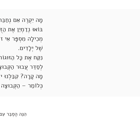
מָה יִקְרֶה אִם נְחַבֵּר 
בּוֹאוּ נְדַמְיֵן אֶת הַדּ
מְכִילָה מִסְפָּר אִי זוּ
שֶׁל יְלָדִים.
נִקַּח אֶת כָּל הַזּוּגוֹ
לְסַדֵּר עֲבוּר הַקְּבוּצָ
מָה קָרָה? קִבַּלְנוּ יוֹ
כְּלוֹמַר – הַקְּבוּצָה 
הִנֵּה הֶסְבֵּר עִם 