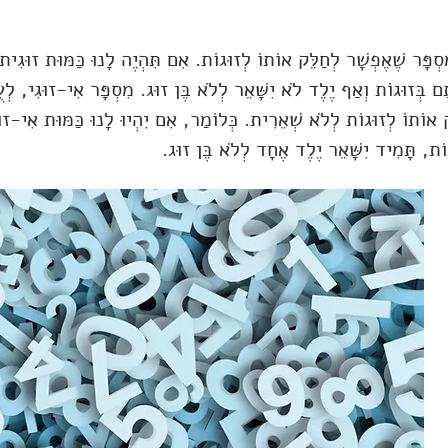
סְפָּר שֶׁאֶפְשָׁר לְחַלֵּק אוֹתוֹ לְזוּגוֹת. אִם תִּהְיֶה לָנוּ כַּמּוּת זוּגִ
תָם בְּזוּגוֹת וְאַף יֶלֶד לֹא יִשָּׁאֵר לְלֹא בֶּן זוּג. מִסְפָּר אִי-זוּגִי, 
ק אוֹתוֹ לְזוּגוֹת לְלֹא שְׁאֵרִית. כְּלוֹמַר, אִם יִהְיוּ לָנוּ כַּמּוּת אִי-זוּ
וֹת, תָּמִיד יִשָּׁאֵר יֶלֶד אֶחָד לְלֹא בֶּן זוּג.