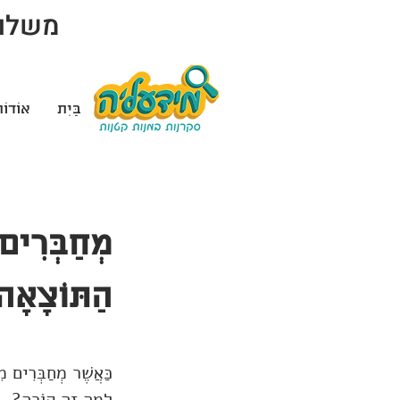
משלוח 
בַּיִת
אוֹדוֹ
מְחַבְּרִים 
הַתּוֹצָאָ
כַּאֲשֶׁר מְחַבְּרִים מִ
לָמָּה זֶה קוֹרֶה?