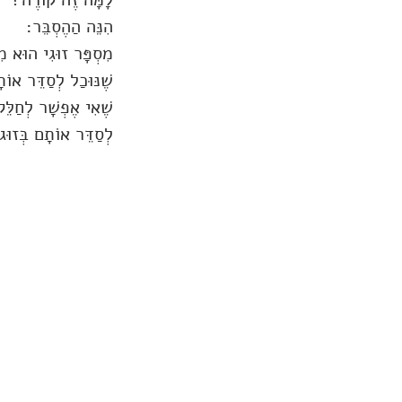
הִנֵּה הַהֶסְבֵּר:
מִסְפָּר זוּגִי הוּא מִ
שֶׁנּוּכַל לְסַדֵּר אוֹ
שֶׁאִי אֶפְשָׁר לְחַלֵּ
לְסַדֵּר אוֹתָם בְּזוּג