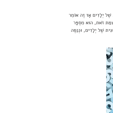
ית שֶׁל יְלָדִים אָז זֶה אוֹמֵר
לְעֻמַּת זֹאת, הוּא מִסְפָּר
גִית שֶׁל יְלָדִים, וּנְנַסֶּה