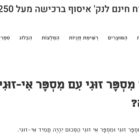
חינם לנק' איסוף ברכישה מעל 250 ש"ח
ת
הַמּוּצָרִים
רְשִׁימַת חֲנֻיוֹת
הַמְלָצוֹת
הַבְּלוֹג
סִפְרִי
מִסְפָּר זוּגִי עִם מִסְפָּר אִי-זוּגִי
ה?
סְפָּר זוּגִי וּמִסְפָּר אִי זוּגִי הַסְּכוּם יִהְיֶה תָּמִיד אִי-זוּגִי.