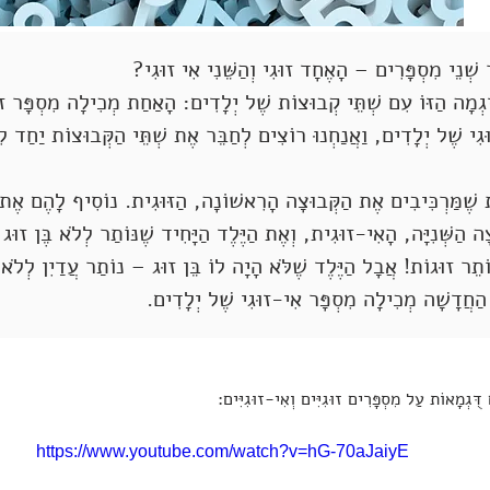
שְׁנֵי מִסְפָּרִים – הָאֶחָד זוּגִי וְהַשֵּׁנִי אִי זוּגִי?
ֻגְמָה הַזּוֹ עִם שְׁתֵּי קְבוּצוֹת שֶׁל יְלָדִים: הָאַחַת מְכִילָה מִסְפָּר זוּגִ
גִי שֶׁל יְלָדִים, וַאֲנַחְנוּ רוֹצִים לְחַבֵּר אֶת שְׁתֵּי הַקְּבוּצוֹת יַחַד ל
ת שֶׁמַּרְכִּיבִים אֶת הַקְּבוּצָה הָרִאשׁוֹנָה, הַזּוּגִית. נוֹסִיף לָהֶם אֶת כּ
ה הַשְּׁנִיָּה, הָאִי-זוּגִית, וְאֶת הַיֶּלֶד הַיָּחִיד שֶׁנּוֹתַר לְלֹא בֶּן זוּג 
תֵר זוּגוֹת! אֲבָל הַיֶּלֶד שֶׁלֹּא הָיָה לוֹ בֵּן זוּג – נוֹתַר עֲדַיִן לְלֹא ב
הַחֲדָשָׁה מְכִילָה מִסְפָּר אִי-זוּגִי שֶׁל יְלָדִים.
דֻּגְמָאוֹת עַל מִסְפָּרִים זוּגִיִּים וְאִי-זוּגִיִּים:
https://www.youtube.com/watch?v=hG-70aJaiyE