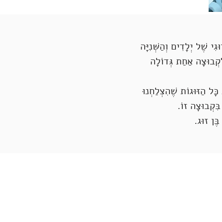
י שֶׁל יְלָדִים וְהַשְּׁנִיָּה
ִקְבוּצָה אַחַת גְּדוֹלָה
ָל הַזּוּגוֹת שֶׁהִצְלַחְנוּ
בִּקְבוּצָה זוֹ.
ֶּן זוּג.