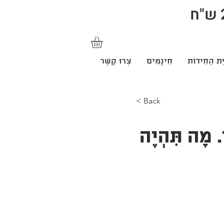
ַּת הַחִידוֹת
חִינָמִים
צְרוּ קֶשֶׁר
< Back
. מָה תִּהְיֶה