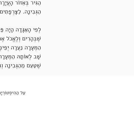
הַגִּיר בְּאֵזוֹר הָעֲיָר
הַגְּבִינָה. לַצָּרְפָתִים
לְפִי הָאַגָּדָה הָיָה פּ
שֶׁבְּהָרִים וְלֶאֱכֹל אֶ
הַמְּעָרָה נַעֲרָה יְפֵיפ
שָׁב לְאוֹתָהּ הַמְּעָרָה
שֶׁטַּעַם מֵהַגְּבִינָה ו
עַל הַהִיסְטוֹרְיָה