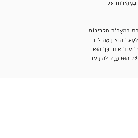
 בִּמְהִירוּת עַל
בֶת בִּמְעָרוֹת הַקְּרִירוֹת
ב לִסְעֹד הוּא רָאָה לְיַד
ָבוּעוֹת אַחַר כָּךְ הוּא
ֹבֶשׁ. הוּא הָיָה כֹּה רָעֵב