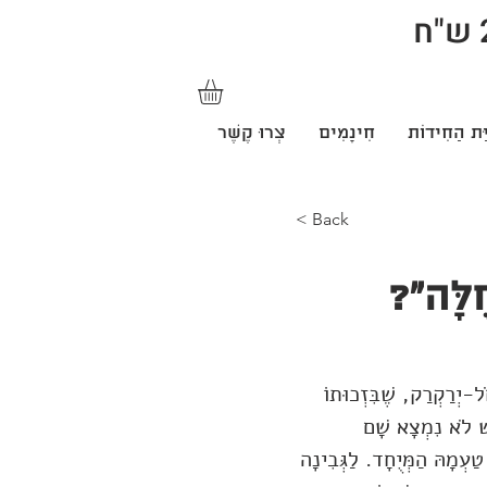
ַּת הַחִידוֹת
חִינָמִים
צְרוּ קֶשֶׁר
< Back
חֻלָּה"?
ל-יְרַקְרַק, שֶׁבִּזְכוּתוֹ
ֶשׁ לֹא נִמְצָא שָׁם
ַעְמָהּ הַמְּיֻחָד. לַגְּבִינָה