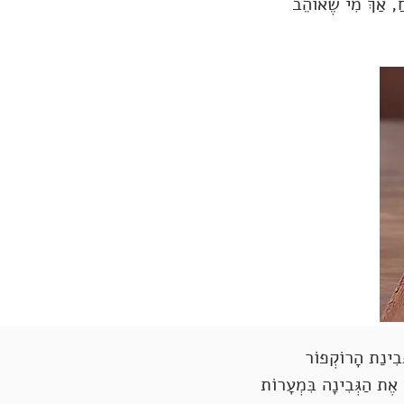
חַ, אַךְ מִי שֶׁאוֹהֵב
ְּבִינַת הָרוֹקְפוֹר
 אֶת הַגְּבִינָה בִּמְעָרוֹת