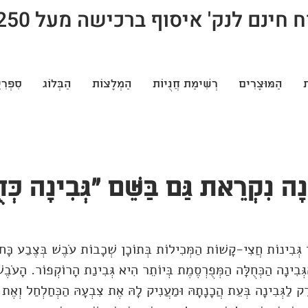
חינם לנק' איסוף ברכישה מעל 250 ש"ח
ת
הַמּוּצָרִים
רְשִׁימַת חֲנֻיוֹת
הַמְלָצוֹת
הַבְּלוֹג
סִפְרִי
ינָה נִקְרֵאת גַּם בַּשֵּׁם "גְּבִינָה כְּ
ֵן גְּבִינוֹת חֲצִי-קָשׁוֹת הַמְּכִילוֹת בְּתוֹכָן שְׁכָבוֹת עֹבֶשׁ בְּצֶבַע כָּחֹ
גְּבִינָה הַכְּחֻלָּה הַמְּפֻרְסֶמֶת בְּיוֹתֵר הִיא גְּבִינַת הָרוֹקְפוֹר. הָעֹב
ק לַגְּבִינָה בְּעֵת הֲכָנָתָהּ וּמַעֲנִיק לָהּ אֶת צִבְעָהּ הַכְּחַלְחַל וְאֶת ט