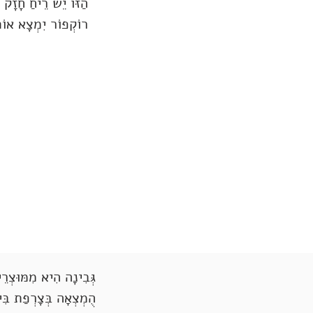
הַזּוֹ יֵשׁ רֵיחַ חָזָק
רוֹקְפוֹר יִמְצָא אוֹת
גְּבִינָה הִיא מִמּוּצְרֵי
הֻמְצְאָה בְּצָרְפַת בִּי