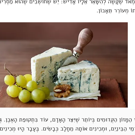
 מְאֹד שֶׁקָּשֶׁה לְהִשָּׁאֵר אֵלָיו אָדִישׁ: יֵשׁ שֶׁחוֹשְׁבִים שֶׁהוּא מַסְרִי
וֹ מְעוֹרֵר תֵּאָבוֹן.
 הַמָּזוֹן הַקְּדוּמִים בְּיוֹתֵר שֶׁיִּצֵּר הָאָדָם, עוֹד בִּתְקוּפַת הָאֶבֶן. ג
מֵי הַבֵּינַיִם, וּמְכִינִים אוֹתָהּ מֵחָלָב כְּבָשִׂים. בֶּעָבָר הָיוּ מְכִינִים