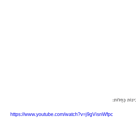
ִינוֹת כְּחֻלּוֹת:
https://www.youtube.com/watch?v=j9gVisnWfpc