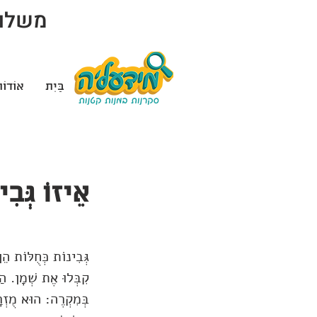
משלוח 
בַּיִת
אוֹדוֹ
אֵיזוֹ גְּבִ
גְּבִינוֹת כְּחֻלּוֹת ה
קִבְּלוּ אֶת שְׁמָן. הַ
בְּמִקְרֶה: הוּא מֻזְרָ