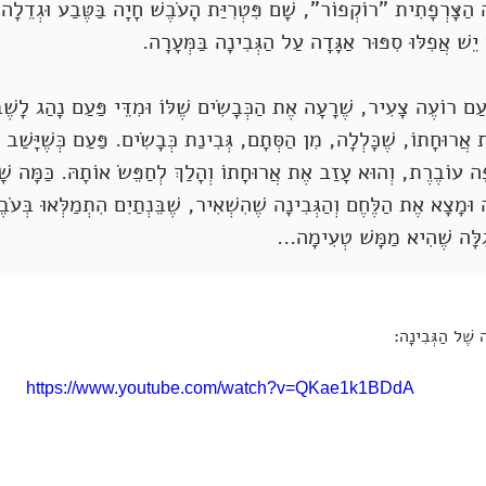
ָה הַצָּרְפָתִית "רוֹקְפוֹר", שָׁם פִּטְרִיַּת הָעֹבֶשׁ חָיָה בַּטֶּבַע וּגְדֵלָה
 יֵשׁ אֲפִלּוּ סִפּוּר אַגָּדָה עַל הַגְּבִינָה בַּמְּעָרָה.
ַעַם רוֹעֶה צָעִיר, שֶׁרָעָה אֶת הַכְּבָשִׂים שֶׁלּוֹ וּמִדֵּי פַּעַם נָהַג לָשֶׁ
ת אֲרוּחָתוֹ, שֶׁכָּלְלָה, מִן הַסְּתָם, גְּבִינַת כְּבָשִׂים. פַּעַם כְּשֶׁיָּשַׁ
ֶה עוֹבֶרֶת, וְהוּא עָזַב אֶת אֲרוּחָתוֹ וְהָלַךְ לְחַפֵּשׂ אוֹתָהּ. כַּמָּה שׁ
 וּמָצָא אֶת הַלֶּחֶם וְהַגְּבִינָה שֶׁהִשְׁאִיר, שֶׁבֵּנְתַיִם הִתְמַלְּאוּ בְּע
ְגִלָּה שֶׁהִיא מַמָּשׁ טְעִימָה...
 שֶׁל הַגְּבִינָה:
https://www.youtube.com/watch?v=QKae1k1BDdA