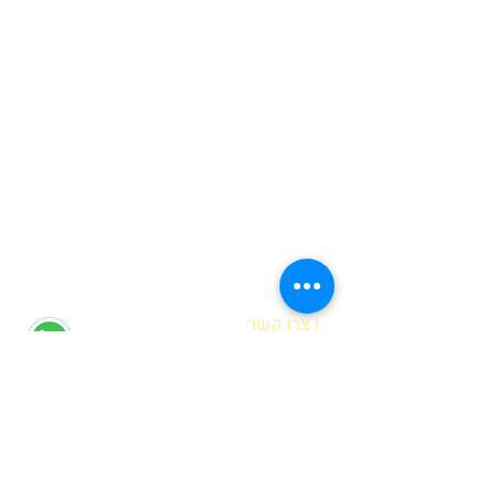
| צרו קשר
הדס אופיר
רח' מוטה גור 6 קריית מוצקין
(הגעה בתיאום מראש בלבד)
hadas@meyda-le.co.il