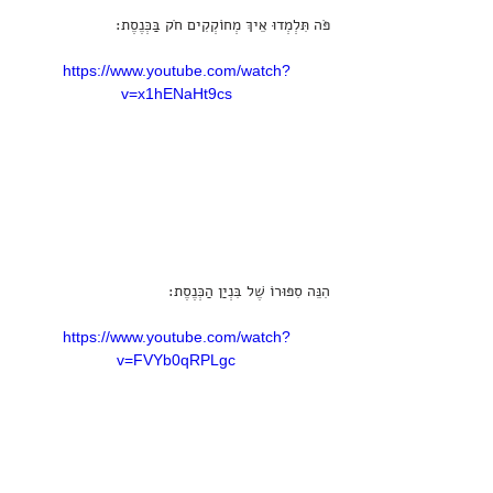
פֹּה תִּלְמְדוּ אֵיךְ מְחוֹקְקִים חֹק בַּכְּנֶסֶת:
https://www.youtube.com/watch?
v=x1hENaHt9cs
הִנֵּה סִפּוּרוֹ שֶׁל בִּנְיַן הַכְּנֶסֶת:
https://www.youtube.com/watch?
v=FVYb0qRPLgc