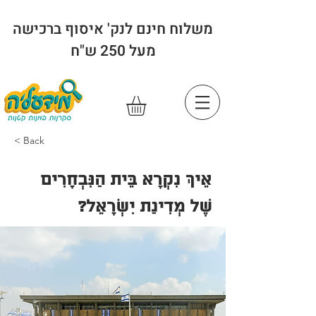
משלוח חינם לנק' איסוף ברכישה
מעל 250 ש"ח
< Back
אֵיךְ נִקְרָא בֵּית הַנִּבְחָרִים
שֶׁל מְדִינַת יִשְׂרָאֵל?