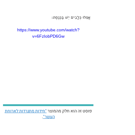
אֲפִלּוּ כְּלָבִים יֵשׁ בַּכְּנֶסֶת:
https://www.youtube.com/watch?
v=6FzIobPD6Gw
פוסט זה הוא חלק מהמוצר
"חידות מתגרדות לארוחת
העשר"
.