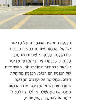
הַכְּנֶסֶת הִיא בֵּית הַנִּבְחָרִים שֶׁל מְדִינַת
יִשְׂרָאֵל. הַכְּנֶסֶת שׁוֹכֶנֶת בְּמִשְׁכַּן הַכְּנֶסֶת
בִּירוּשָׁלַיִם. בַּכְּנֶסֶת יוֹשְׁבִים 120 חַבְרֵי
הַכְּנֶסֶת, שֶׁנִּבְחֲרוּ עַל יְדֵי אֶזְרְחֵי מְדִינַת
יִשְׂרָאֵל בִּבְחִירוֹת דֵּמוֹקְרָטִיּוֹת. הַתַּפְקִידִים
שֶׁל הַכְּנֶסֶת הֵם רַבִּים: הַכְּנֶסֶת מְחוֹקֶקֶת
חֻקִּים, מַחֲלִיטָה עַל תַּקְצִיב הַמְּדִינָה,
בּוֹחֶרֶת אֶת נְשִׂיא הַמְּדִינָה וְעוֹד. הַכְּנֶסֶת
מְמַנָּה אֶת הַמֶּמְשָׁלָה וִיכוֹלָה גַּם לְהַפִּיל
אוֹתָהּ אוֹ לְהִתְנַגֵּד לְהַחְלָטוֹתֶיהָ.