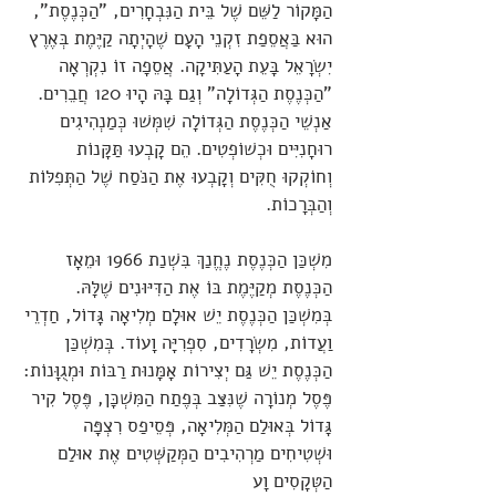
הַמָּקוֹר לַשֵּׁם שֶׁל בֵּית הַנִּבְחָרִים, "הַכְּנֶסֶת",
הוּא בַּאֲסֵפַת זִקְנֵי הָעָם שֶׁהָיְתָה קַיֶּמֶת בְּאֶרֶץ
יִשְׂרָאֵל בָּעֵת הָעַתִּיקָה. אֲסֵפָה זוֹ נִקְרְאָה
"הַכְּנֶסֶת הַגְּדוֹלָה" וְגַם בָּהּ הָיוּ 120 חֲבֵרִים.
אַנְשֵׁי הַכְּנֶסֶת הַגְּדוֹלָה שִׁמְּשׁוּ כְּמַנְהִיגִים
רוּחָנִיִּים וּכְשׁוֹפְטִים. הֵם קָבְעוּ תַּקָּנוֹת
וְחוֹקְקוּ חֻקִּים וְקָבְעוּ אֶת הַנֹּסַח שֶׁל הַתְּפִלּוֹת
וְהַבְּרָכוֹת.
מִשְׁכַּן הַכְּנֶסֶת נֶחֱנַךְ בִּשְׁנַת 1966 וּמֵאָז
הַכְּנֶסֶת מְקַיֶּמֶת בּוֹ אֶת הַדִּיּוּנִים שֶׁלָּהּ.
בְּמִשְׁכַּן הַכְּנֶסֶת יֵשׁ אוּלָם מְלִיאָה גָּדוֹל, חַדְרֵי
וַעֲדוֹת, מִשְׂרָדִים, סִפְרִיָּה וָעוֹד. בְּמִשְׁכַּן
הַכְּנֶסֶת יֵשׁ גַּם יְצִירוֹת אָמָּנוּת רַבּוֹת וּמְגֻוָּנוֹת:
פֶּסֶל מְנוֹרָה שֶׁנִּצַּב בְּפֶתַח הַמִּשְׁכָּן, פֶּסֶל קִיר
גָּדוֹל בְּאוּלַם הַמְּלִיאָה, פְּסֵיפַס רִצְפָּה
וּשְׁטִיחִים מַרְהִיבִים הַמְּקַשְּׁטִים אֶת אוּלַם
הַטְּקָסִים וָע