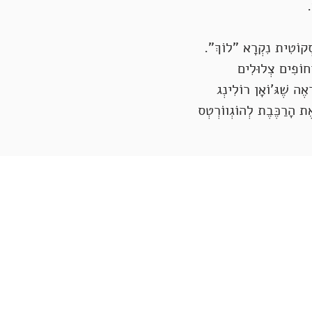
.
ִּסְקוֹטִית נִקְרָא "לוֹךְ".
ְחוֹפִים צְלוּלִים
ְאֶה שֶׁגּ'וֹאָן רוֹלִינְג
ֶת הָרַכֶּבֶת לְהוֹגְווֹרְטְס