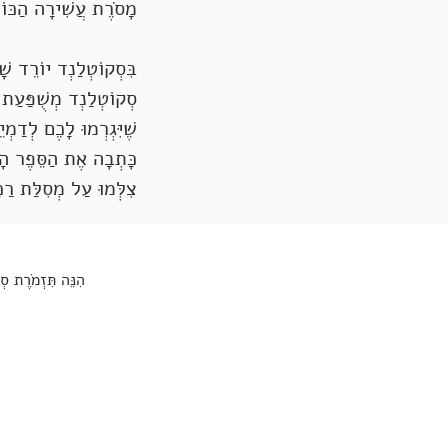
מָסֹרֶת עֲשִׁירָה הַכּוֹל
בִּסְקוֹטְלַנְד יוֹרֵד שׁ
סְקוֹטְלַנְד מְשֻׁפַּעַת
שֶׁיִּגְרְמוּ לָכֶם לְדַמְי
כָּתְבָה אֶת הַסֵּפֶר הָר
צִלְּמוּ עַל מְסִלַּת רַכ
הִנֵּה תִּזְמֹרֶת סְ