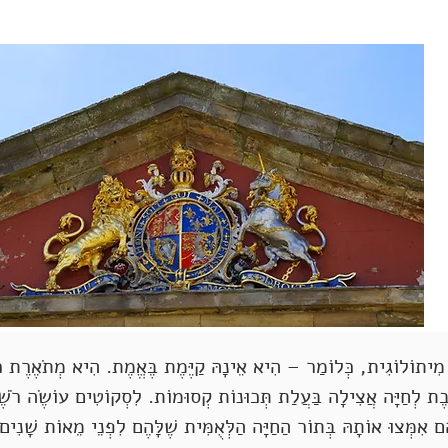
ִיתוֹלוֹגִית, כְּלוֹמַר – הִיא אֵינָהּ קַיֶּמֶת בֶּאֱמֶת. הִיא מְתֹאֶרֶת כְּס
ֶבֶת לְחַיָּה אֲצִילָה בַּעֲלַת תְּכוּנוֹת קְסוּמוֹת. לִסְקוֹטִים עוֹשֶׂה רֹשֶׁ
ֵם אִמְּצוּ אוֹתָהּ בְּתוֹר הַחַיָּה הַלְּאֻמִּית שֶׁלָּהֶם לִפְנֵי מֵאוֹת שָׁנִים