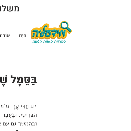
משלוח 
בַּיִת
אוֹדוֹ
בַּסֵּמֶל שׁ
זוּג חַדֵּי קֶרֶן מוֹפִ
וּבַהֶמְשֵׁךְ גַּם עִם א