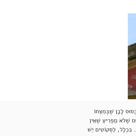
וּס לָבָן שֶׁבְּמִצְחוֹ
ם שֶׁלֹּא מַפְרִיעַ שֶׁאֵין
. בִּכְלָל, לַסְּקוֹטִים יֵשׁ