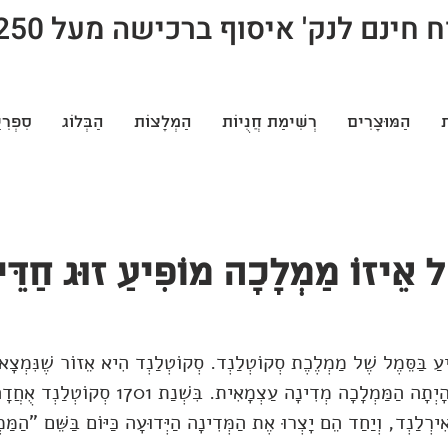
חינם לנק' איסוף ברכישה מעל 250 ש"ח
ת
הַמּוּצָרִים
רְשִׁימַת חֲנֻיוֹת
הַמְלָצוֹת
הַבְּלוֹג
סִפְרִי
ֶל אֵיזוֹ מַמְלָכָה מוֹפִיעַ זוּג חַדֵּי
יעַ בַּסֵּמֶל שֶׁל מַמְלֶכֶת סְקוֹטְלַנְד. סְקוֹטְלַנְד הִיא אֵזוֹר שֶׁנִּמְצָא 
הַבְּרִיטִי, וּבֶעָבָר הָיְתָה הַמַּמְלָכָה מְדִינָה עַצְמ
ִירְלַנְד, וְיַחַד הֵם יָצְרוּ אֶת הַמְּדִינָה הַיְּדוּעָה כַּיּוֹם בַּשֵּׁם "הַמּ