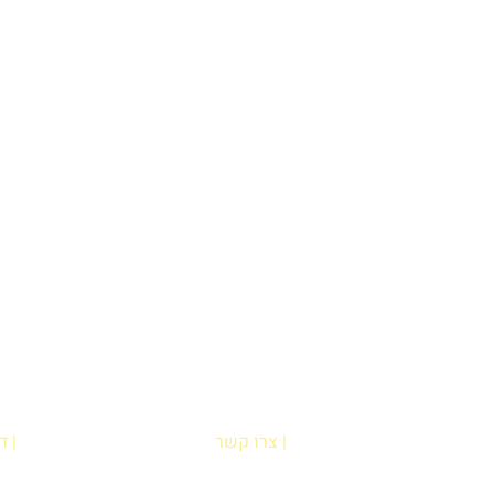
| צרו קשר
| 
הדס אופיר
בח