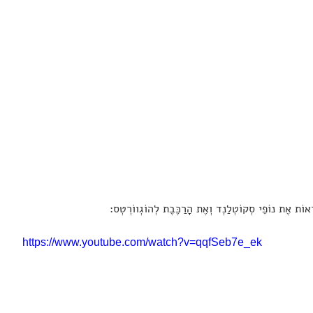
רְאוֹת אֶת נוֹפֵי סְקוֹטְלַנְד וְאֶת הָרַכֶּבֶת לְהוֹגְווֹרְטְס:
https://www.youtube.com/watch?v=qqfSeb7e_ek