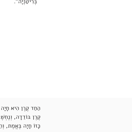
בְּרִיטַנְיָה".
הַחַד קֶרֶן הִיא חָיָה מ
קֶרֶן בּוֹדֵדָה, וְנֶחְשׁ
כָּזוֹ חָיָה בֶּאֱמֶת, וְה