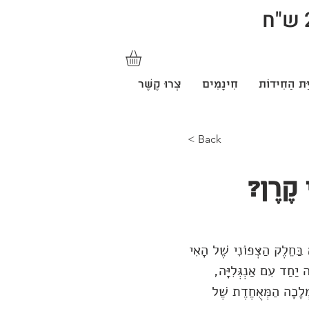
ַּת הַחִידוֹת
חִינָמִים
צְרוּ קֶשֶׁר
< Back
 קֶרֶן?
בַּחֵלֶק הַצְּפוֹנִי שֶׁל הָאִי
ָאִית. בִּשְׁנַת 1701 סְקוֹטְלַנְד אֻחֲדָה יַחַד עִם אַנְגְּלִיָּה,
ַמְלָכָה הַמְּאֻחֶדֶת שֶׁל