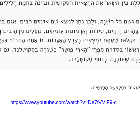
ֶלֶת בֵּין הַשְּׁאָר אֶת הַחֲצָאִית הַסְּקוֹטִית וּנְגִינָה בְּחֵמֶת חֲלִילִים
ָם גֶּשֶׁם כָּל הַשָּׁנָה, וְלָכֵן נִתָּן לִמְצֹא שָׁם אֲגַמִּים רַבִּים. אֲגַם ב
 בֶּהָרִים יְרֻקִּים, טִירוֹת וְאַרְמוֹנוֹת עַתִּיקִים, מַפָּלִים מַרְהִיבִים ו
ֵן בְּקַלּוּת שֶׁאַתֶּם נִמְצָאִים בְּאֶרֶץ הָאַגָּדוֹת. זוֹ אַחַת הַסִּבּוֹת כַּנִּר
ִאשׁוֹן בְּסִדְרַת סִפְרֵי "הָארִי פּוֹטֵר" כְּשֶׁגָּרָה בִּסְקוֹטְלַנְד. גַּם א
ֶּבֶת שֶׁעוֹבֶרֶת בְּנוֹפֵי סְקוֹטְלַנְד.
קוֹטִית בְּתִלְבֹּשֶׁת מָסָרְתִּית:
https://www.youtube.com/watch?v=De7tVVlF9-c