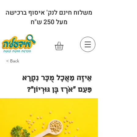
משלוח חינם לנק' איסוף ברכישה
מעל 250 ש"ח
< Back
אֵיזֶה מַאֲכָל מֻכָּר נִקְרָא
פַּעַם "אֹרֶז בֶּן גּוּרְיוֹן"?