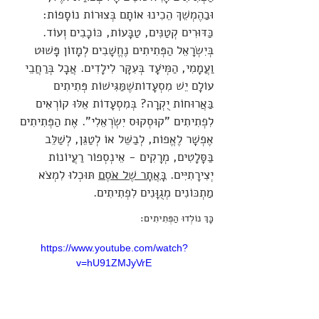
וּבַהֶמְשֵׁךְ הֵכִינוּ אוֹתָם בְּצוּרוֹת נוֹסָפוֹת:
כַּדּוּרִים קְטַנִּים, טַבָּעוֹת, כּוֹכָבִים וְעוֹד.
בְּיִשְׂרָאֵל הַפְּתִיתִים נֶחֱשָׁבִים לְמָזוֹן פָּשׁוּט
וַעֲמָמִי, הַמְּיֹעָד בְּעִקָּר לִילָדִים. אֲבָל בְּרַחֲבֵי
עוֹלָם יֵשׁ מִסְעָדוֹתשֶׁמַּגִּישׁוֹת פְּתִיתִים
בַּאֲרוּחוֹת יֻקְרָה? בְּמִסְעָדוֹת אֵלּוּ קוֹרְאִים
לִפְתִיתִים "קוּסְקוּס יִשְׂרְאֵלִי". אֶת הַפְּתִיתִים
אֶפְשָׁר לֶאֱפוֹת, לְבַשֵּׁל אוֹ לְטַגֵּן, לְשַׁלֵּב
בַּסָּלָטִים, מְרָקִים - אֵינְסְפוֹר רַעֲיוֹנוֹת
יְצִירָתִיִּים.
בָּאֲתָר שֶׁל אֹסֶם
תּוּכְלוּ לִמְצֹא
מַתְכּוֹנִים מְגֻוָּנִים לִפְתִיתִים.
כָּךְ נוֹלְדוּ הַפְּתִיתִים:
https://www.youtube.com/watch?
v=hU91ZMJyVrE