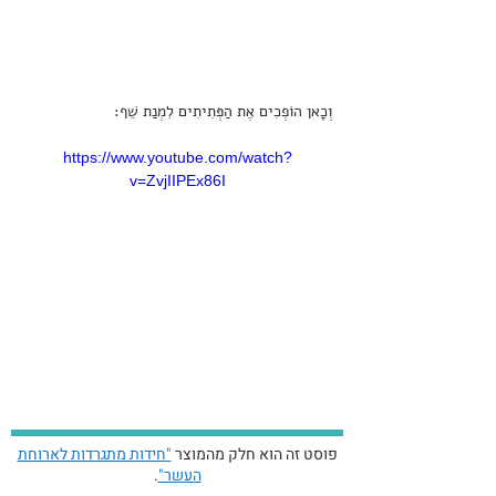
וְכָאן הוֹפְכִים אֶת הַפְּתִיתִים לִמְנַת שֵׁף:
https://www.youtube.com/watch?
v=ZvjIIPEx86I
פוסט זה הוא חלק מהמוצר
"חידות מתגרדות לארוחת
העשר"
.