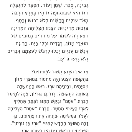
גְּבִינָה, סֻכָּר, שֶׁמֶן וָעוֹד. הַסִּבָּה לַהַגְבָּלָה
הַזּוֹ הִיא שֶׁבִּתְקוּפָה זוֹ הָיוּ בָּאָרֶץ הַרְבֵּה
מְאֹד עוֹלִים חֲדָשִׁים לְלֹא רְכוּשׁ וְכֶסֶף.
בִּזְכוּת מְדִינִיּוּת הַצֶּנַע הִצְלִיחָה הַמְּדִינָה
הַצְּעִירָה לִשְׁמֹר עַל מְחִירִים נְמוּכִים שֶׁל
מוּצְרֵי מָזוֹן, בְּגָדִים וּכְלֵי בַּיִת. כָּךְ גַּם
אֲנָשִׁים עֲנִיִּים יָכְלוּ לִרְכֹּשׁ לְעַצְמָם דְּבָרִים
וְלֹא גָּוְעוּ בְּרָעָב.
אָז אֵיךְ הַצֶּנַע קָשׁוּר לַפְּתִיתִים?
בִּתְקוּפַת הַצֶּנַע הָיָה מַחְסוֹר בְּמוּצְרֵי מָזוֹן
מְסֻיָּמִים, וּבֵינֵיהֶם אֹרֶז. רֹאשׁ הַמֶּמְשָׁלָה
בְּאוֹתָהּ הַתְּקוּפָה, דָּוִד בֶּן גּוּרְיוֹן, פָּנָה לִמְיַסֵּד
חֶבְרַת "אֹסֶם" וּבִקֵּשׁ מִמֶּנּוּ לְפַתֵּחַ תַּחְלִיף
לְאֹרֶז הֶעָשׂוּי מֵחִטָּה. חֶבְרַת "אֹסֶם" הִצְלִיחָה
לַעֲמֹד בַּמְּשִׂימָה וּפִתְּחָה אֶת הַפְּתִיתִים. כָּךְ
זָכָה הַמּוּצָר הֶחָדָשׁ לַכִּנּוּי "אֹרֶז בֶּן גּוּרְיוֹן".
הַפְּתִיתִים הָרִאשׁוֹנִים הָיוּ בְּצוּרַת אֹרֶז,