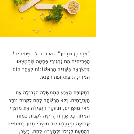
"אֹרֶז בֶּן גּוּרְיוֹן" הוּא כִּנּוּי לְ.. פְּתִיתִים!
הַפְּתִיתִים הֵם גַּרְגִּירֵי פַּסְטָה שֶׁהֻמְצְאוּ
בְּיִשְׂרָאֵל בַּשָּׁנִים הָרִאשׁוֹנוֹת לְאַחַר קוֹם
הַמְּדִינָה: בִּתְקוּפַת הַצֶּנַע.
בִּתְקוּפַת הַצֶּנַע הַמֶּמְשָׁלָה הִגְבִּילָה אֶת
הָאֶזְרָחִים, וְלֹא הִרְשְׁתָה לָהֶם לִקְנוֹת יוֹתֵר
מִדַּי מוּצָרִים, וּבְעִקָּר הִגְבִּילָה אֶת מוּצְרֵי
הַמָּזוֹן. כָּל אֶזְרָח הֻרְשָׁה לִקְנוֹת כַּמּוּת
קְבוּעָה וּמֻגְבֶּלֶת שֶׁל מוּצָרֵי מָזוֹן בְּסִיסִיִּים
בְּהֶתְאֵם לְגִילוֹ וּלְמַצָּבוֹ: לֶחֶם, בָּשָׂר,