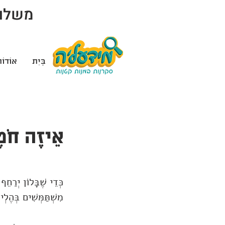
משלוח 
בַּיִת
אוֹדוֹ
אֵיזֶה חֹמֶר
כְּדֵי שֶׁבָּלוֹן יְרַחֵ
מִשְׁתַּמְּשִׁים בְּהֶלְ