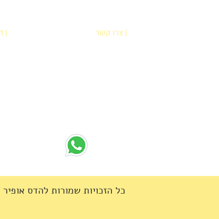
| צרו קשר
| 
הדס אופיר
בח
רח' מוטה גור 6 קריית מוצקין
שא
(הגעה בתיאום מראש בלבד)
מדי
hadas@meyda-le.co.il
052-5556486
כל הזכויות שמורות להדס אופיר