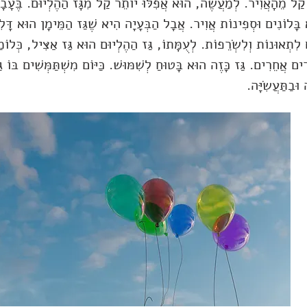
 קַל מֵהָאֲוִיר. לְמַעֲשֶׂה, הוּא אֲפִלּוּ יוֹתֵר קַל מִגָּז הַהֶלְיוּם. בֶּעָבָר 
א בָּלוֹנִים וּסְפִינוֹת אֲוִיר. אֲבָל הַבְּעָיָה הִיא שֶׁגַּז הַמֵּימָן הוּא דָּל
ם לִתְאוּנוֹת וְלִשְׂרֵפוֹת. לְעֻמָּתוֹ, גַּז הַהֶלְיוּם הוּא גַּז אַצִּיל, כְּלוֹמ
ם אֲחֵרִים. גַּז כָּזֶה הוּא בָּטוּחַ לְשִׁמּוּשׁ. כַּיּוֹם מִשְׁתַּמְּשִׁים בּוֹ גּ
ּבַתַּעֲשִׂיָּה.