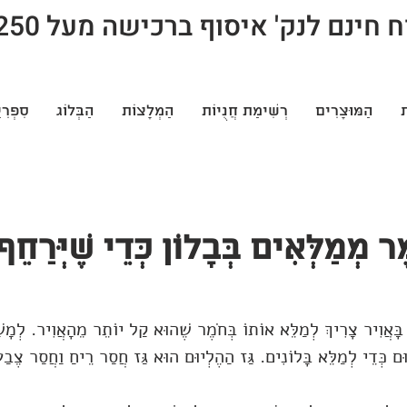
חינם לנק' איסוף ברכישה מעל 250 ש"ח
ת
הַמּוּצָרִים
רְשִׁימַת חֲנֻיוֹת
הַמְלָצוֹת
הַבְּלוֹג
סִפְרִי
 מְמַלְּאִים בְּבָלוֹן כְּדֵי שֶׁיְּרַחֵף
ף בָּאֲוִיר צָרִיךְ לְמַלֵּא אוֹתוֹ בְּחֹמֶר שֶׁהוּא קַל יוֹתֵר מֵהָאֲוִיר. לְמָשׁ
יוּם כְּדֵי לְמַלֵּא בָּלוֹנִים. גַּז הַהֶלְיוּם הוּא גַּז חֲסַר רֵיחַ וַחֲסַר צֶבַ