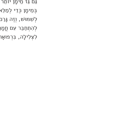
גַּם גַּז מֵימָן יוֹתֵר
בְּמֵימָן כְּדֵי לְמַלֵּ
לְשִׁמּוּשׁ, וְזֶה גָּרַ
לְהִתְחַבֵּר עִם חֳמָרִי
לִצְלִילָה, בִּרְפוּאָה ו