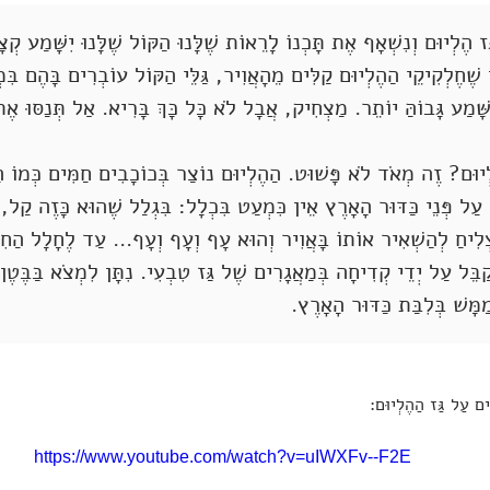
ז הֶלְיוּם וְנִשְׁאָף אֶת תָּכְנוֹ לָרֵאוֹת שֶׁלָּנוּ הַקּוֹל שֶׁלָּנוּ יִשָּׁמַע קְצ
וָן שֶׁחֶלְקִיקֵי הַהֶלְיוּם קַלִּים מֵהָאֲוִיר, גַּלֵּי הַקּוֹל עוֹבְרִים בָּהֶם בִּ
שָּׁמַע גָּבוֹהַּ יוֹתֵר. מַצְחִיק, אֲבָל לֹא כָּל כָּךְ בָּרִיא. אַל תְּנַסּוּ אֶת
ְיוּם? זֶה מְאֹד לֹא פָּשׁוּט. הַהֶלְיוּם נוֹצַר בְּכוֹכָבִים חַמִּים כְּמוֹ הַשּ
עַל פְּנֵי כַּדּוּר הָאָרֶץ אֵין כִּמְעַט בִּכְלָל: בִּגְלַל שֶׁהוּא כָּזֶה קַל, 
לִיחַ לְהַשְׁאִיר אוֹתוֹ בָּאֲוִיר וְהוּא עָף וְעָף וְעָף... עַד לֶחָלָל הַחִיצ
קַבֵּל עַל יְדֵי קְדִיחָה בְּמַאֲגָרִים שֶׁל גַּז טִבְעִי. נִתָּן לִמְצֹא בַּבֶּט
מַמָּשׁ בְּלִבַּת כַּדּוּר הָאָרֶץ.
ִים עַל גַּז הַהֶלְיוּם:
https://www.youtube.com/watch?v=uIWXFv--F2E