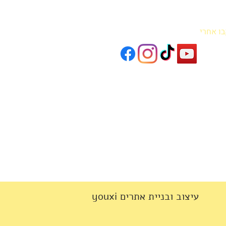
בו אחרי
youxi עיצוב ובניית אתרים