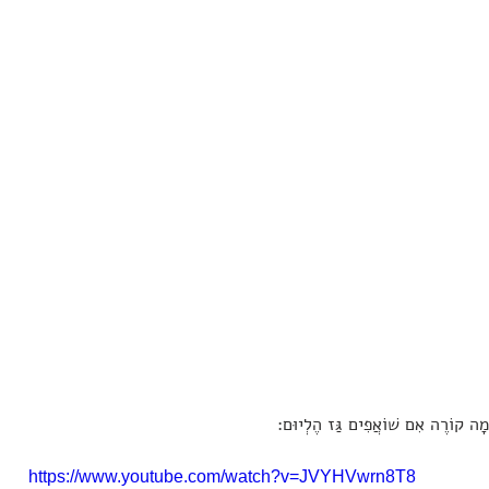
 מָה קוֹרֶה אִם שׁוֹאֲפִים גַּז הֶלְיוּם:
https://www.youtube.com/watch?v=JVYHVwrn8T8