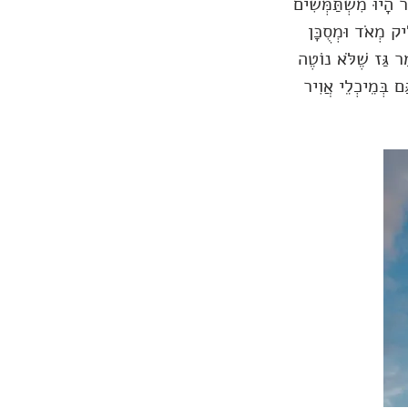
הָיוּ מִשְׁתַּמְּשִׁים
ִיק מְאֹד וּמְסֻכָּן
ַר גַּז שֶׁלֹּא נוֹטֶה
ַם בְּמֵיכְלֵי אֲוִיר