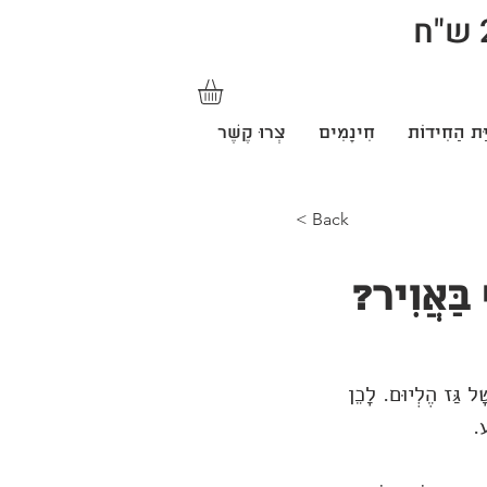
ַּת הַחִידוֹת
חִינָמִים
צְרוּ קֶשֶׁר
< Back
 בַּאֲוִיר?
ָל גַּז הֶלְיוּם. לָכֵן
ע.