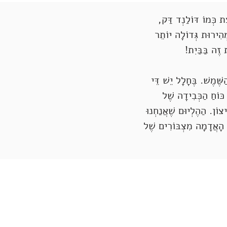
ָת כְּמוֹ דּוֹלַנְד דַּק,
מְהִירוּת גְּדוֹלָה יוֹתֵר
 זֶה בַּבַּיִת!
ֶׁמֶשׁ. בֶּחָלָל יֵשׁ דֵּי
כּוֹחַ הַכְּבִידָה שֶׁל
וֹן. הַהֶלְיוּם שֶׁאֲנַחְנוּ
ֶן הָאֲדָמָה מִצְבּוֹרִים שֶׁל