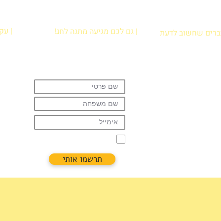
| עק
| גם לכם מגיעה מתנה לחג!
דברים שחשוב לדעת
הרשמו עכשיו לניוזלטר וקבלו מתנה:
ירת נקודת איסוף
קובץ פעילויות קלילות לבית להדפסה
לות נפוצות
שיגרמו להם לתרגל קריאה בכיף!
ניות פרטיות
אני רוצה להירשם לניוזלטר
תרשמו אותי