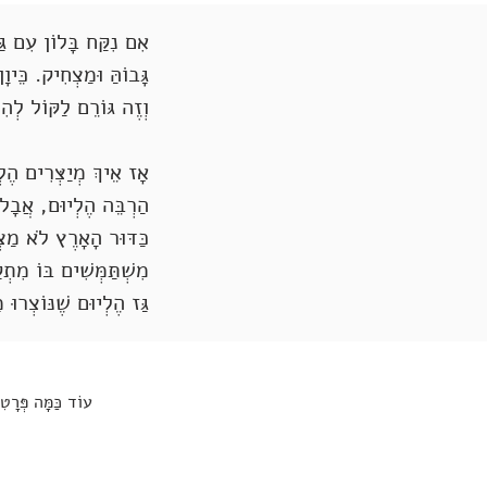
אִם נִקַּח בָּלוֹן עִם גַּ
גָּבוֹהַּ וּמַצְחִיק. כֵּי
וְזֶה גּוֹרֵם לַקּוֹל לְהִ
אָז אֵיךְ מְיַצְּרִים הֶל
הַרְבֵּה הֶלְיוּם, אֲבָל 
כַּדּוּר הָאָרֶץ לֹא מַצְ
מִשְׁתַּמְּשִׁים בּוֹ מִתְ
גַּז הֶלְיוּם שֶׁנּוֹצְרוּ 
עוֹד כַּמָּה פְּרָט