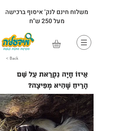
משלוח חינם לנק' איסוף ברכישה
מעל 250 ש"ח
< Back
אֵיזוֹ חָיָה נִקְרֵאת עַל שֵׁם
הָרֵיחַ שֶׁהִיא מְפִיצָה?