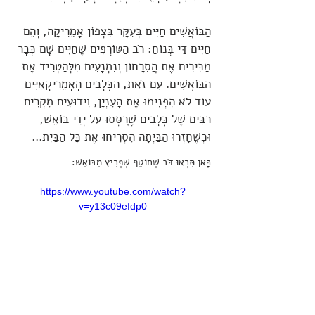
הַבּוֹאֲשִׁים חַיִּים בְּעִקָּר בִּצְפוֹן אָמֵרִיקָה, וְהֵם
חַיִּים דַּי בְּנוֹחַ: רֹב הַטּוֹרְפִים שֶׁחַיִּים שָׁם כְּבָר
מַכִּירִים אֶת הֲסִרָחוֹן וְנִמְנָעִים מִלְּהַטְרִיד אֶת
הַבּוֹאֲשִׁים. עִם זֹאת, הַכְּלָבִים הָאָמֵרִיקָאִיִּים
עוֹד לֹא הִפְנִימוּ אֶת הָעִנְיָן, וִידוּעִים מִקְרִים
רַבִּים שֶׁל כְּלָבִים שֶׁרֻסְּסוּ עַל יְדֵי בּוֹאֵשׁ,
וּכְשֶׁחָזְרוּ הַבַּיְתָה הִסְרִיחוּ אֶת כָּל הַבַּיִת...
כָּאן תִּרְאוּ דֹּב שֶׁחוֹטֵף שְׁפְּרִיץ מִבּוֹאֵשׁ:
https://www.youtube.com/watch?
v=y13c09efdp0