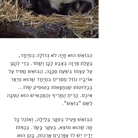
הַבּוֹאֵשׁ הוּא חָיָה לֹא גְּדוֹלָה בִּמְיֻחָד,
בַּעֲלַת פַּרְוָה בְּצֶבַע לָבָן וְשָׁחֹר. כְּדֵי לְהָגֵן
עַל עַצְמוֹ בִּשְׁעַת סַכָּנָה, הַבּוֹאֵשׁ מַתִּיז עַל
אוֹיְבָיו נוֹזֵל מַסְרִיחַ בִּמְיֻחָד שֶׁהוּא מְיַצֵּר
בְּבַלּוּטוֹת שֶׁנִּמְצָאוֹת בַּטּוּסִיק שֶׁלּוֹ...
אִיכְס. הָרֵיחַ הֶחָרִיף וְהַמַּבְאִישׁ הוּא הַסִּבָּה
לַשֵּׁם "בּוֹאֵשׁ".
הַבּוֹאֵשׁ פָּעִיל בְּעִקָּר בַּלַּיְלָה, וְאוֹכֵל כָּל
מָה שֶׁהוּא מוֹצֵא, בְּעִקָּר בָּשָׂר. בְּכַפּוֹת
יָדָיו יֵשׁ לוֹ צִפָּרְנַיִם אֲרֻכּוֹת, בָּהֶן הוּא