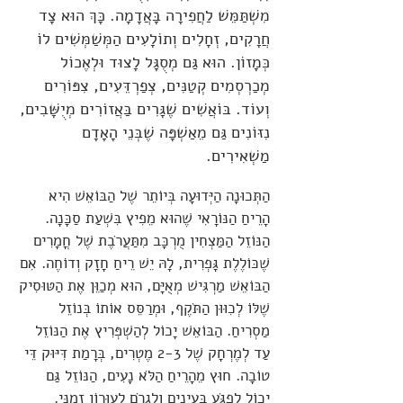
מִשְׁתַּמֵּשׁ לַחֲפִירָה בָּאֲדָמָה. כָּךְ הוּא צָד
חֲרָקִים, זְחָלִים וְתוֹלָעִים הַמְּשַׁמְּשִׁים לוֹ
כְּמָזוֹן. הוּא גַּם מְסֻגָּל לָצוּד וּלְאֶכוֹל
מְכַרְסְמִים קְטַנִּים, צְפַרְדֵּעִים, צִפּוֹרִים
וְעוֹד. בּוֹאֲשִׁים שֶׁגָּרִים בַּאֲזוֹרִים מְיֻשָּׁבִים,
נִזּוֹנִים גַּם מֵאַשְׁפָּה שֶׁבְּנֵי הָאָדָם
מַשְׁאִירִים.
הַתְּכוּנָה הַיְּדוּעָה בְּיוֹתֵר שֶׁל הַבּוֹאֵשׁ הִיא
הָרֵיחַ הַנּוֹרָאִי שֶׁהוּא מֵפִיץ בִּשְׁעַת סַכָּנָה.
הַנּוֹזֵל הַמַּצְחִין מֻרְכָּב מִתַּעֲרֹבֶת שֶׁל חֳמָרִים
שֶׁכּוֹלֶלֶת גָּפְרִית, לָהּ יֵשׁ רֵיחַ חָזָק וְדוֹחֶה. אִם
הַבּוֹאֵשׁ מַרְגִּישׁ מְאֻיָּם, הוּא מְכַוֵּן אֶת הַטּוּסִיק
שֶׁלּוֹ לְכִוּוּן הַתֹּקֶף, וּמְרַסֵּס אוֹתוֹ בְּנוֹזֵל
מַסְרִיחַ. הַבּוֹאֵשׁ יָכוֹל לְהַשְׁפְּרִיץ אֶת הַנּוֹזֵל
עַד לְמֶרְחָק שֶׁל 2-3 מֶטְרִים, בְּרָמַת דִּיּוּק דֵּי
טוֹבָה. חוּץ מֵהָרֵיחַ הַלֹּא נָעִים, הַנּוֹזֵל גַּם
יָכוֹל לִפְגֹּעַ בָּעֵינַיִם וְלִגְרֹם לְעִוָּרוֹן זְמַנִּי.