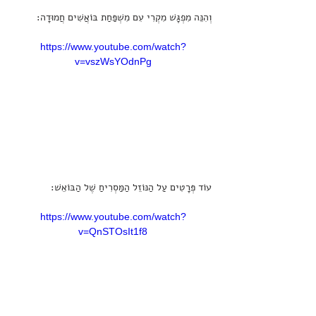
וְהִנֵּה מִפְגָּשׁ מִקְרִי עִם מִשְׁפַּחַת בּוֹאֲשִׁים חֲמוּדָה:
https://www.youtube.com/watch?
v=vszWsYOdnPg
עוֹד פְּרָטִים עַל הַנּוֹזֵל הַמַּסְרִיחַ שֶׁל הַבּוֹאֵשׁ:
https://www.youtube.com/watch?
v=QnSTOsIt1f8