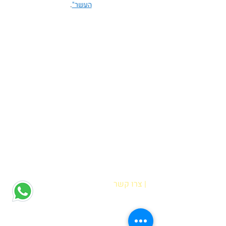
העשר"
.
| צרו קשר
הדס אופיר
רח' מוטה גור 6 קריית מוצקין