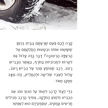
קָרָה לָכֶם פַּעַם שֶׁרַצְתֶּם בַּבַּיִת בִּזְמַן
שֶׁשָּׁטְפוּ אוֹתוֹ וּבְטָעוּת הֶחֱלַקְתֶּם עַל
הָרִצְפָּה הָרְטוּבָה? דָּבָר כָּזֶה עָלוּל גַּם
לִקְרוֹת לִמְכוֹנִיּוֹת בַּחֹרֶף, כַּאֲשֶׁר הַכְּבִישׁ
רָטֹב. רֶכֶב שֶׁנּוֹסֵעַ מַהֵר עַל כְּבִישׁ רָטֹב,
עָלוּל לְאַבֵּד שְׁלִיטָה וּלְהַחֲלִיק, וְזֶה מַצָּב
מְסֻכָּן מְאֹד.
כְּדֵי לַעֲזֹר לָרֶכֶב לִשְׁמֹר עַל חִכּוּךְ טוֹב עִם
הַכְּבִישׁ וְלִמְנֹעַ הַחְלָקָה, צְמִיגֵי הָרֶכֶב מְכִילִים
חֲרִיצִים עֲמֻקִּים, שֶׁתַּפְקִידָם הוּא לְאַפְשֵׁר