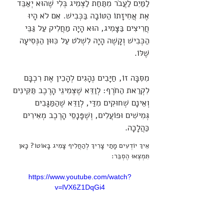
לַמַּיִם לַעֲבֹר מִתַּחַת לַצְּמִיג בְּלִי שֶׁהוּא יְאַבֵּד
אֶת אֲחִיזָתוֹ הַטּוֹבָה בַּכְּבִישׁ. אִם לֹא הָיוּ
חֲרִיצִים בַּצָּמִיג, הוּא הָיָה מַחֲלִיק עַל גַּבֵּי
הַכְּבִישׁ וְקָשֶׁה הָיָה לִשְׁלֹט עַל כִּוּוּן הַנְּסִיעָה
שֶׁלּוֹ.
מִסִּבָּה זוֹ, חַיָּבִים נְהָגִים לְהָכִין אֶת רִכְבָּם
לִקְרַאת הַחֹרֶף: לְוַדֵּא שֶׁצְּמִיגֵי הָרֶכֶב תַּקִּינִים
וְאֵינָם שְׁחוּקִים מִדַּי, לְוַדֵּא שֶׁהַמַּגָּבִים
גְּמִישִׁים וּפוֹעֲלִים, וְשֶׁפָּנָסֵי הָרֶכֶב מְאִירִים
כַּהֲלָכָה.
אֵיךְ יוֹדְעִים מָתַי צָרִיךְ לְהַחֲלִיף צָמִיג בָּאוֹטוֹ? כָּאן 
תִּמְצְאוּ הֶסְבֵּר:
https://www.youtube.com/watch?
v=lVX6Z1DqGi4