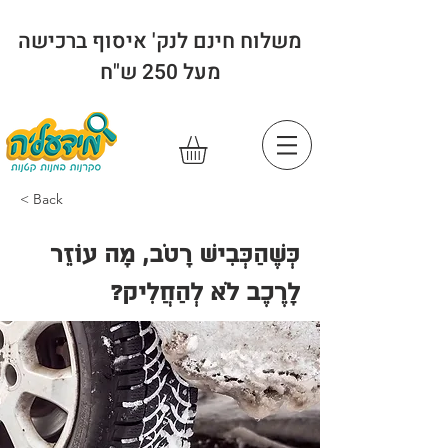
משלוח חינם לנק' איסוף ברכישה
מעל 250 ש"ח
< Back
כְּשֶׁהַכְּבִישׁ רָטֹב, מָה עוֹזֵר
לָרֶכֶב לֹא לְהַחֲלִיק?