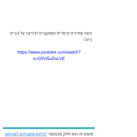
וְהִנֵּה צְמִיגִים מְיֻחָדִים הַמְּתֻכְנָנִים לִנְהִיגָה עַל כְּבִישׁ 
רָטֹב:
https://www.youtube.com/watch?
v=G5Vi5uDsLVE
פוסט זה הוא חלק מהמוצר
"חידות מתגרדות לארוחת