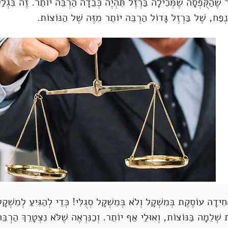
 שֶׁהַקֻּפְסָה שֶׁמְּכִילָה בַּרְזֶל תִּהְיֶה כְּבֵדָה הַרְבֵּה יוֹתֵר. זֶה בִּגְלַל 
ֶפַח, שֶׁל בַּרְזֶל גָּדוֹל הַרְבֵּה יוֹתֵר מִזֶּה שֶׁל הַנּוֹצוֹת.
דָה עוֹסֶקֶת בְּמִשְׁקָל וְלֹא בְּמִשְׁקָל סְגֻלִּי! כְּדֵי לְהַגִּיעַ לְמִשְׁק
 שְׁלֵמָה בַּנּוֹצוֹת, וְאוּלַי אַף יוֹתֵר. וְכַנִּרְאֶה שֶׁלֹּא נִצְטָרֵךְ הַרְבֵּה 