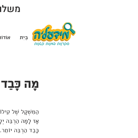
משלוח 
בַּיִת
אוֹדוֹ
מָה כָּבֵד 
הַמִּשְׁקָל שֶׁל קִילוֹ
אָז לָמָּה הַרְבֵּה יְל
כָּבֵד הַרְבֵּה יוֹתֵר. 