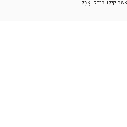
שֵּׁר קִילוֹ בַּרְזֶל. אֲבָל