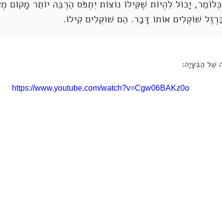
ְּלוֹמַר, יָכוֹל לִהְיוֹת שֶׁקִּילוֹ נוֹצוֹת יִתְפֹּס הַרְבֵּה יוֹתֵר מָקוֹם מְאַ
ַּרְזֶל שׁוֹקְלִים אוֹתוֹ דָּבָר. הֵם שׁוֹקְלִים קִילוֹ.
ה שֶׁל הַבְּעָיָה:
https://www.youtube.com/watch?v=Cgw06BAKz0o