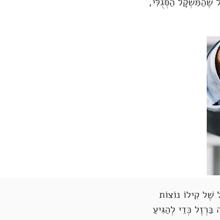
שֶׁהַמִּשְׁקָל הַסְּגֻלִּי,
ָל שֶׁל קִילוֹ נוֹצוֹת
בַּרְזֶל כְּדֵי לְהַגִּיעַ