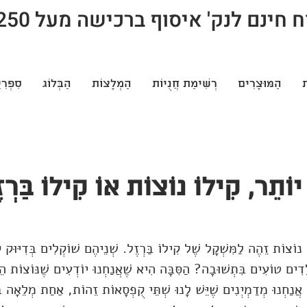
חינם לנק' איסוף ברכישה מעל 250 ש"ח
ת
הַמּוּצָרִים
רְשִׁימַת חֲנֻיוֹת
הַמְלָצוֹת
הַבְּלוֹג
סִפְרִי
יוֹתֵר, קִילוֹ נוֹצוֹת אוֹ קִילוֹ בַּרְ
 נוֹצוֹת זֵהֶה לַמִּשְׁקָל שֶׁל קִילוֹ בַּרְזֶל. שְׁנֵיהֶם שׁוֹקְלִים בְּדִיּוּק ק
ָדִים טוֹעִים בִּתְשׁוּבָה? הַסִּבָּה הִיא שֶׁאֲנַחְנוּ יוֹדְעִים שֶׁנּוֹצוֹת הֵן
אֲנַחְנוּ מְדַמְיְנִים שֶׁיֵּשׁ לָנוּ שְׁתֵּי קֻפְסָאוֹת זֵהוֹת, אַחַת מְלֵאָה בְּנ