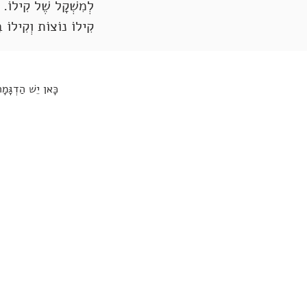
לְמִשְׁקָל שֶׁל קִילוֹ. כ
קִילוֹ נוֹצוֹת וְקִילוֹ ב
כָּאן יֵשׁ הַדְגָּמָ