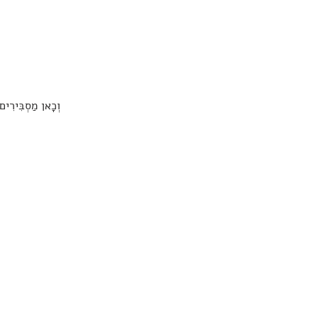
וְכָאן מַסְבִּירִים