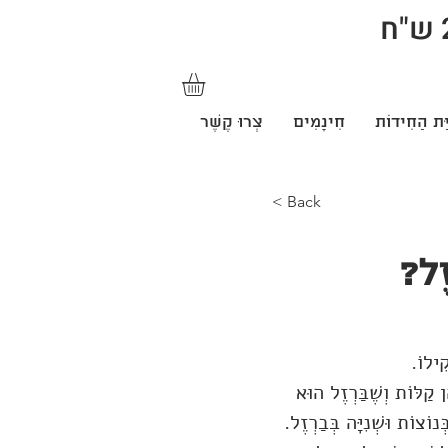
ַּת הַחִידוֹת
חִינָמִים
צְרוּ קֶשֶׁר
< Back
זֶל?
ִילוֹ.
 קַלּוֹת וְשֶׁבַּרְזֶל הוּא
וֹצוֹת וּשְׁנִיָּה בְּבַרְזֶל.