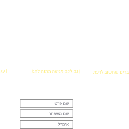
| עק
| גם לכם מגיעה מתנה לחג!
דברים שחשוב לדעת
הרשמו עכשיו לניוזלטר וקבלו מתנה:
ירת נקודת איסוף
קובץ פעילויות קלילות לבית להדפסה
לות נפוצות
שיגרמו להם לתרגל קריאה בכיף!
ניות פרטיות