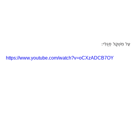
 עַל מִשְׁקָל סְגֻלִּי:
https://www.youtube.com/watch?v=oCXzADCB7OY