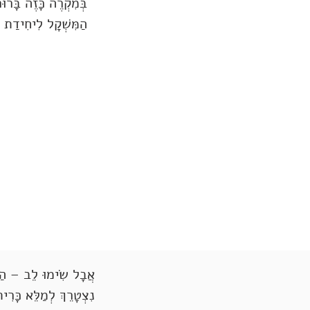
בְּמִקְרֶה כָּזֶה בָּרוּר
הַמִּשְׁקָל לִיחִידַת נ
אֲבָל שִׂימוּ לֵב – הַחִי
נִצְטָרֵךְ לְמַלֵּא כָּרִית