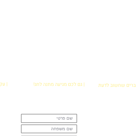
| עק
| גם לכם מגיעה מתנה לחג!
דברים שחשוב לדעת
הרשמו עכשיו לניוזלטר וקבלו מתנה:
ירת נקודת איסוף
קובץ פעילויות קלילות לבית להדפסה
לות נפוצות
שיגרמו להם לתרגל קריאה בכיף!
ניות פרטיות