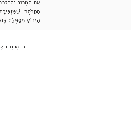
אֶת הַמָּרוֹר וְהַחֲזֶרֶת 
הַחֲרֹסֶת, שֶׁמַּזְכִּירָ
הַזְּרוֹעַ מְסַמֶּלֶת אֶת 
כָּךְ מְסַדְּרִים אֶ