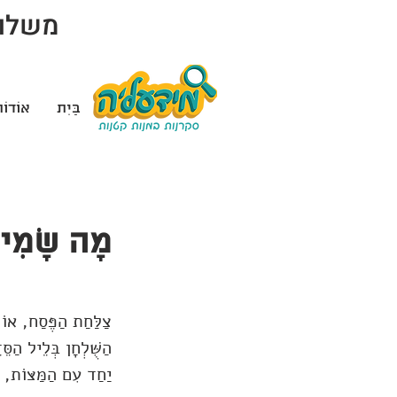
משלוח 
בַּיִת
אוֹדוֹ
מָה שָׂמִים
צַלַּחַת הַפֶּסַח, אוֹ
הַשֻּׁלְחָן בְּלֵיל הַסּ
יַחַד עִם הַמַּצּוֹת, ה