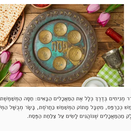
 מְנִיחִים בְּדֶרֶךְ כְּלָל אֶת הַמַּאֲכָלִים הַבָּאִים: חַסָּה הַמְּשַׁמֶּשֶׁת 
ֵּשׁ כְּכַרְפַּס, מִטְבָּל מָתוֹק הַמְּשַׁמֵּשׁ כַּחֲרֹסֶת, בָּשָׂר מְבֻשָּׁל הַמְּשׁ
לֶק מֵהַמַּאֲכָלִים שֶׁנּוֹהֲגִים לָשִׂים עַל צַלַּחַת הַפֶּסַח.