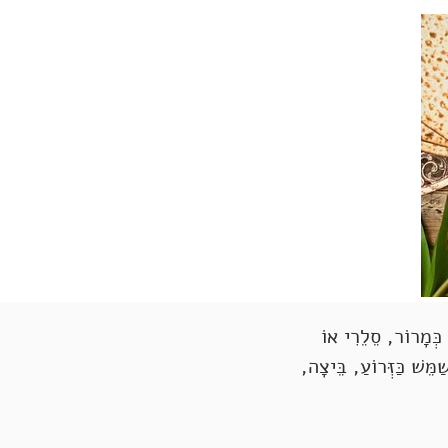
כְּמָרוֹר, סֵלֵרִי אוֹ
ַמֵּשׁ כַּזְּרוֹעַ, בֵּיצָה,