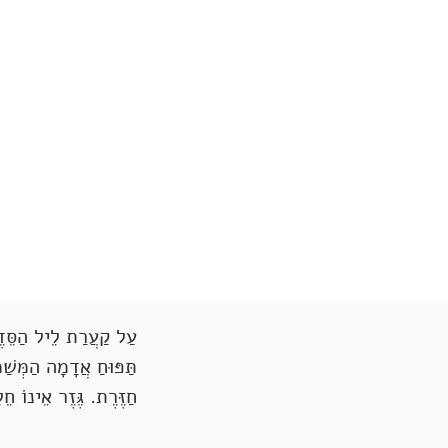
עַל קַעֲרַת לֵיל הַסֵּדֶר
תַּפּוּחַ אֲדָמָה הַמְּשַׁמ
חַזֶּרֶת. גֶּזֶר אֵינוֹ חֵ