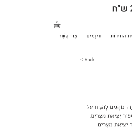
ַּת הַחִידוֹת
חִינָמִים
צְרוּ קֶשֶׁר
< Back
ּ נוֹהֲגִים לְהַנִּיחַ עַל
סִפּוּר יְצִיאַת מִצְרַיִם.
ּר יְצִיאַת מִצְרַיִם.