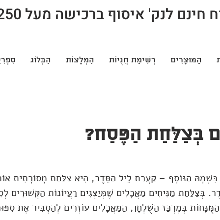
חינם לנק' איסוף ברכישה מעל 250 ש"ח
ת
הַמּוּצָרִים
רְשִׁימַת חֲנֻיוֹת
הַמְלָצוֹת
הַבְּלוֹג
סִפְרִי
 בְּצַלַּחַת הַפֶּסַח?
 בִּשְׁמָהּ הַנּוֹסָף – קַעֲרַת לֵיל הַסֵּדֶר, הִיא צַלַּחַת מָסוֹרָתִית אוֹתָה
ֵדֶר. בְּצַלַּחַת מַנִּיחִים מַאֲכָלִים שֶׁמְּיַצְּגִים רַעֲיוֹנוֹת הַקְּשׁוּרִים לְ
ַמֻּנָּחוֹת בְּמֶרְכַּז הַשֻּׁלְחָן, הַמַּאֲכָלִים עוֹזְרִים לְהַסְבִּיר אֶת סִפּו