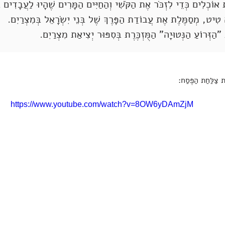
אוֹכְלִים כְּדֵי לִזְכֹּר אֶת הַקֹּשִׁי וְהַחַיִּים הַמָּרִים שֶׁהָיוּ לַעֲבָדִים ב
ה טִיט, מְסַמֶּלֶת אֶת עֲבוֹדַת הַפָּרֶךְ שֶׁל בְּנֵי יִשְׂרָאֵל בְּמִצְרַיִם.
"הַזְּרוֹעַ הַנְּטוּיָה" הַמֻּזְכֶּרֶת בְּסִפּוּר יְצִיאַת מִצְרַיִם.
ת צַלַּחַת הַפֶּסַח:
https://www.youtube.com/watch?v=8OW6yDAmZjM