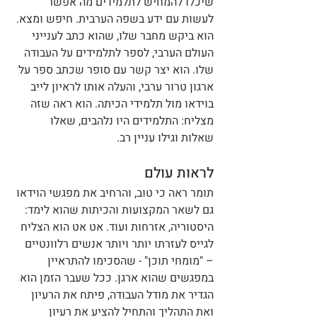
שיכלו להמחיש לתלמידים מה אפשר 
לעשות עם ידע בשפה הערבית. חיפש ומצא. 
הוא ביקש מחבר שלו, שהוא כתב לענייני 
העולם הערבי, לספר לתלמידים על העבודה 
שלו. הוא יצר קשר עם סופר שכתב ספר על 
ארגון טרור ערבי, והעלה אותו לראיון לייב 
בוידאו מול תלמידי הכיתה. הוא ראה שזה 
מצליח: התלמידים היו נלהבים, שאלו 
שאלות וגילו עניין רב.
לראות עולם
תומר ראה כי טוב, והרחיב את מפגשי הוידאו 
גם לשאר המקצועות והכיתות שהוא לימד: 
היסטוריה, אזרחות ועוד. אט אט הוא הצליח 
לגייס לעזרתו יותר ויותר אנשים רלוונטיים 
– "מומחי תוכן" - שהסכימו להתראיין 
במפגשים שהוא ארגן. ככל שעבר הזמן הוא 
הגדיר את מודל העבודה, פיתח את הרעיון 
ואת התהליך והתחיל להציע את רעיון 