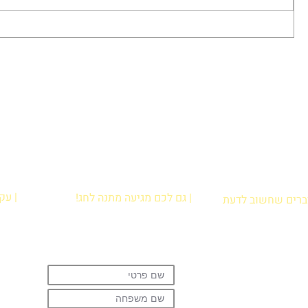
מיתוסים על מוטיבציה
כרטיס
פעילו
| עק
| גם לכם מגיעה מתנה לחג!
דברים שחשוב לדעת
הרשמו עכשיו לניוזלטר וקבלו מתנה:
ירת נקודת איסוף
קובץ פעילויות קלילות לבית להדפסה
לות נפוצות
שיגרמו להם לתרגל קריאה בכיף!
ניות פרטיות