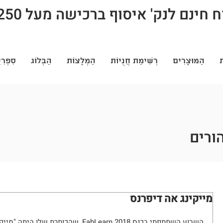
חינם לנק' איסוף ברכישה מעל 250 ש"ח
ת
הַמּוּצָרִים
רְשִׁימַת חֲנֻיוֹת
הַמְלָצוֹת
הַבְּלוֹג
סִפְרִי
הורים
מייקינג אה דיפרנס
השבוע השתתפתי בכנס FabLearn 2018, שהכותרת שלו היתה "מייקרים מעצבים למידה". 