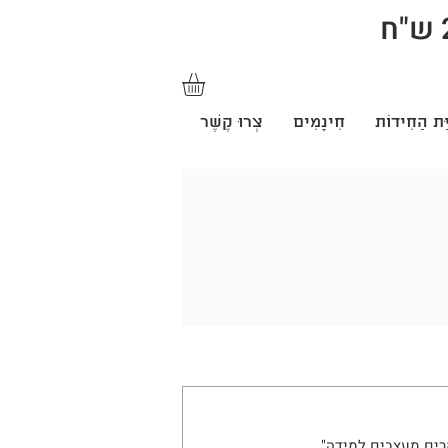
ַּת הַחִידוֹת
חִינָמִים
צְרוּ קֶשֶׁר