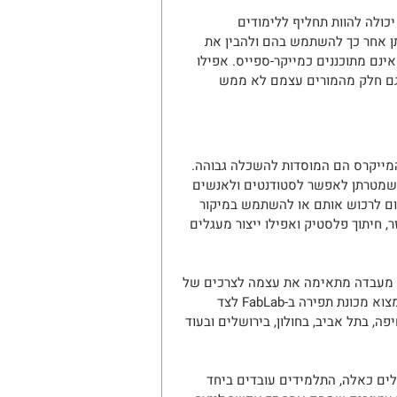
ת בנייה או התנסות (Learning through making) לא יכולה להוות תחליף ללימודים 
 שניתן אחר כך להשתמש בהם ולהבין את 
ינם מתוכננים כמייקר-ספייס. אפילו 
. גם חלק מהמורים עצמם לא ממש 
ייקרס הם המוסדות להשכלה גבוהה. 
מו הקמתן של FabLabs (קיצור של Fabrication Laboratory), שמטרתן לאפשר לסטודנטים ולאנשים 
קום לרכוש אותם או להשתמש במיקור 
, חיתוך פלסטיק ואפילו ייצור מעגלים 
כל מעבדה מתאימה את עצמה לצרכים של 
האוכלוסיה בה היא ממוקמת. למשל בבירת האופנה, מילנו, אפשר למצוא מכונת תפירה ב-FabLab לצד 
ץ. בישראל קיימות FabLabs במדעטק בחיפה, בתל אביב, בחולון, בירושלים ובעוד 
זר מרשת ה-FabLab האקדמית. בחללים כאלה, התלמידים עובדים ביחד 