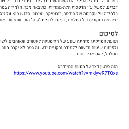
במרחב הדיגיטלי והפיזי. הם משתמשים בכלים דיגיטליים כדי ליצור
בלמידה על עקרונות של הנדסה, רובוטיקה, ועיצוב. הדגש הוא על ניס
יצירתית ומקורית של התלמיד, בניגוד לבניית "קיט" מוכן שמישהו אחר
לסיכום
תנועת המייקינג מזמינה שפע של הזדמנויות לאנשים שאוהבים ליצור ו
ולפיתוח שיטות חדשות ללמידה והקניית ידע. זה בטח לא יקרה מחר בב
מחלחל, לאט אבל בטוח..
הנה סרטון קצר על תנועת המייקרס:
https://www.youtube.com/watch?v=mklywR7TQxs