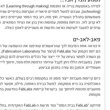
למידה באמצעו
(schooling), שבהם למשל לומדים תיאוריה ועקרונות בסיסיים
משמעותם בתהליך העשייה. חוץ מזה, רוב בתי הספר שקיימים כיום א
לא קרוב לזה. הכיתות צפופות, עמוסות ואין בהן את הציוד המתאים
ערוכים למעבר לשיטות הוראה חדשות או מעוניינים לאמץ כאלה.
פאב-לאב-ים
זו כנראה אחת הסיבות לכך שהראשונים שאימצו את ההשפעה של המ
הם יז
מן השורה לפתור בעיות על ידי ייצור של הכלים הדרושים להם (במ
חוץ). במעבדות הללו ניתן לקבל שירותי הדפסת תלת-ממד, חיתוך לייזר
חשמליים. וכמובן גם עזרה בתכנון ובביצוע.
כיום קיימות מעבדות ייצור מסוג זה במקומות רבים בעולם, כאשר 
מחשבים ומכונות לחיתוך ע
מקומות. 
פרויקט "FabLab בבית הספר" נג