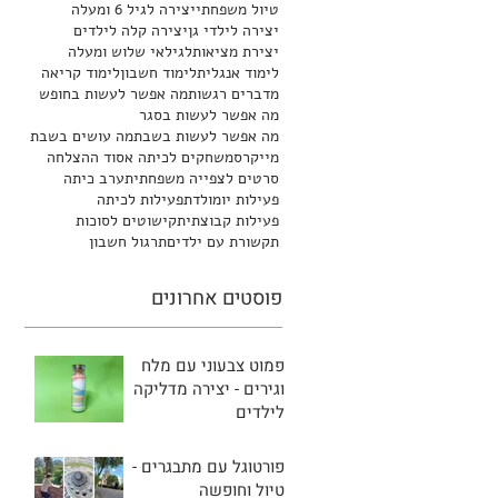
טיול משפחתי
יצירה לגיל 6 ומעלה
יצירה לילדי גן
יצירה קלה לילדים
יצירת מציאות
לגילאי שלוש ומעלה
לימוד אנגלית
לימוד חשבון
לימוד קריאה
מדברים רגשות
מה אפשר לעשות בחופש
מה אפשר לעשות בסגר
מה אפשר לעשות בשבת
מה עושים בשבת
מייקרס
משחקים לכיתה א
סוד ההצלחה
סרטים לצפייה משפחתית
ערב כיתה
פעילות יומולדת
פעילות לכיתה
פעילות קבוצתית
קישוטים לסוכות
תקשורת עם ילדים
תרגול חשבון
פוסטים אחרונים
פמוט צבעוני עם מלח
וגירים - יצירה מדליקה
לילדים
פורטוגל עם מתבגרים -
טיול וחופשה